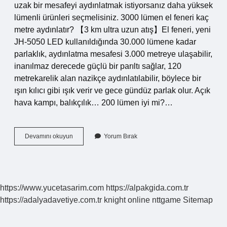
uzak bir mesafeyi aydınlatmak istiyorsanız daha yüksek
lümenli ürünleri seçmelisiniz. 3000 lümen el feneri kaç
metre aydınlatır? 【3 km ultra uzun atış】El feneri, yeni
JH-5050 LED kullanıldığında 30.000 lümene kadar
parlaklık, aydınlatma mesafesi 3.000 metreye ulaşabilir,
inanılmaz derecede güçlü bir parıltı sağlar, 120
metrekarelik alan nazikçe aydınlatılabilir, böylece bir
ışın kılıcı gibi ışık verir ve gece gündüz parlak olur. Açık
hava kampı, balıkçılık… 200 lümen iyi mi?…
Iyi
Devamını okuyun
Yorum Bırak
Bir
El
Feneri
Kaç
Lümen
https://www.yucetasarim.com
https://alpakgida.com.tr
Olmalı
https://adalyadavetiye.com.tr
knight online
nttgame
Sitemap