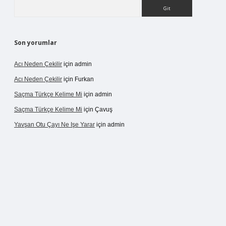
Arama
Son yorumlar
Acı Neden Çekilir
için
admin
Acı Neden Çekilir
için
Furkan
Saçma Türkçe Kelime Mi
için
admin
Saçma Türkçe Kelime Mi
için
Çavuş
Yavşan Otu Çayı Ne Işe Yarar
için
admin
/betexper.live/