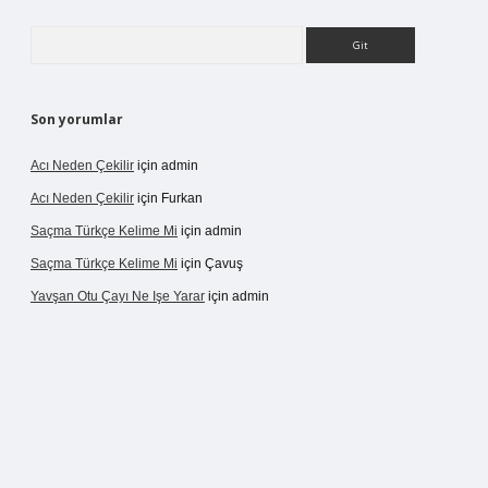
Arama
Son yorumlar
Acı Neden Çekilir
için
admin
Acı Neden Çekilir
için
Furkan
Saçma Türkçe Kelime Mi
için
admin
Saçma Türkçe Kelime Mi
için
Çavuş
Yavşan Otu Çayı Ne Işe Yarar
için
admin
ve/