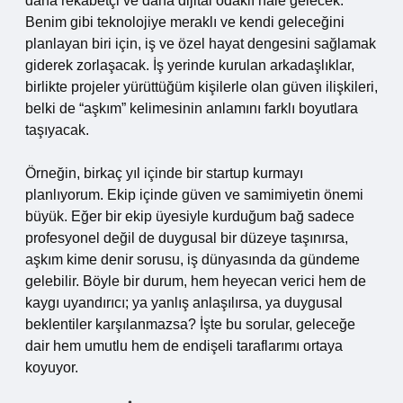
daha rekabetçi ve daha dijital odaklı hale gelecek.
Benim gibi teknolojiye meraklı ve kendi geleceğini
planlayan biri için, iş ve özel hayat dengesini sağlamak
giderek zorlaşacak. İş yerinde kurulan arkadaşlıklar,
birlikte projeler yürüttüğüm kişilerle olan güven ilişkileri,
belki de “aşkım” kelimesinin anlamını farklı boyutlara
taşıyacak.
Örneğin, birkaç yıl içinde bir startup kurmayı
planlıyorum. Ekip içinde güven ve samimiyetin önemi
büyük. Eğer bir ekip üyesiyle kurduğum bağ sadece
profesyonel değil de duygusal bir düzeye taşınırsa,
aşkım kime denir sorusu, iş dünyasında da gündeme
gelebilir. Böyle bir durum, hem heyecan verici hem de
kaygı uyandırıcı; ya yanlış anlaşılırsa, ya duygusal
beklentiler karşılanmazsa? İşte bu sorular, geleceğe
dair hem umutlu hem de endişeli taraflarımı ortaya
koyuyor.