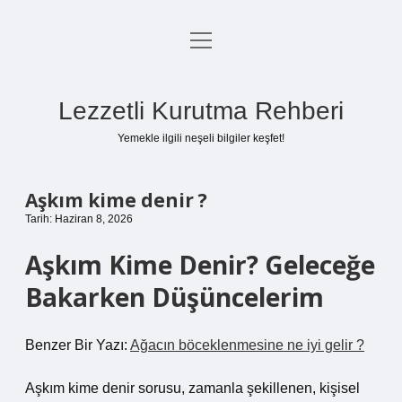
menüyü
Anasayfa
aç
Gizlilik Politikası
Lezzetli Kurutma Rehberi
Yasal Uyarı
Yemekle ilgili neşeli bilgiler keşfet!
Hakkımızda
Aşkım kime denir ?
Tarih: Haziran 8, 2026
Aşkım Kime Denir? Geleceğe
Bakarken Düşüncelerim
Benzer Bir Yazı:
Ağacın böceklenmesine ne iyi gelir ?
Aşkım kime denir sorusu, zamanla şekillenen, kişisel