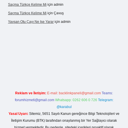
Saçma Türkçe Kelime Mi
için
admin
Saçma Türkçe Kelime Mi
için
Çavuş
Yavşan Otu Çayı Ne Işe Yarar
için
admin
s://betexper.live/
Reklam ve İletişim:
E-mail:
backlinkpaneli@gmail.com
Teams:
forumhizmeti@gmail.com
Whatsapp: 0262 606 0 726
Telegram:
@karabul
Yasal Uyarı:
Sitemiz, 5651 Sayılı Kanun gereğince Bilgi Teknolojileri ve
İletişim Kurumu (BTK) tarafından onaylanmış bir Yer Sağlayıcı olarak
hizmet vermektedir. Bu nedenle, sitedeki içerikleri proaktif olarak