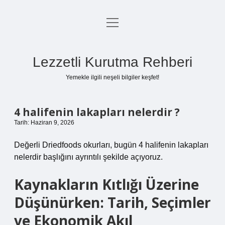
menüyü
Anasayfa
aç
Gizlilik Politikası
Lezzetli Kurutma Rehberi
Yasal Uyarı
Yemekle ilgili neşeli bilgiler keşfet!
Hakkımızda
4 halifenin lakapları nelerdir ?
Tarih: Haziran 9, 2026
Değerli Driedfoods okurları, bugün 4 halifenin lakapları
nelerdir başlığını ayrıntılı şekilde açıyoruz.
Kaynakların Kıtlığı Üzerine
Düşünürken: Tarih, Seçimler
ve Ekonomik Akıl