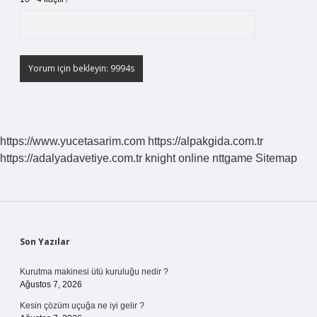
https://www.yucetasarim.com
https://alpakgida.com.tr
https://adalyadavetiye.com.tr
knight online
nttgame
Sitemap
Sidebar
Son Yazılar
Kurutma makinesi ütü kuruluğu nedir ?
Ağustos 7, 2026
Kesin çözüm uçuğa ne iyi gelir ?