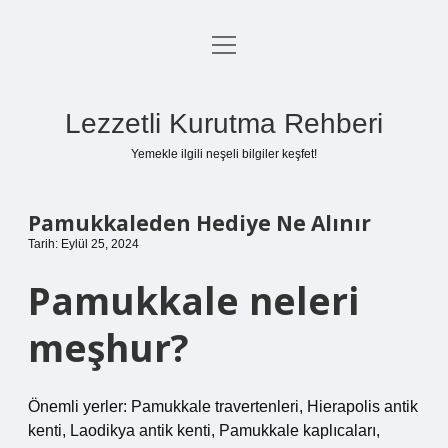
menüyü
Anasayfa
aç
Gizlilik Politikası
Lezzetli Kurutma Rehberi
Yasal Uyarı
Yemekle ilgili neşeli bilgiler keşfet!
Hakkımızda
Pamukkaleden Hediye Ne Alınır
Tarih: Eylül 25, 2024
Pamukkale neleri
meşhur?
Önemli yerler: Pamukkale travertenleri, Hierapolis antik
kenti, Laodikya antik kenti, Pamukkale kaplıcaları,