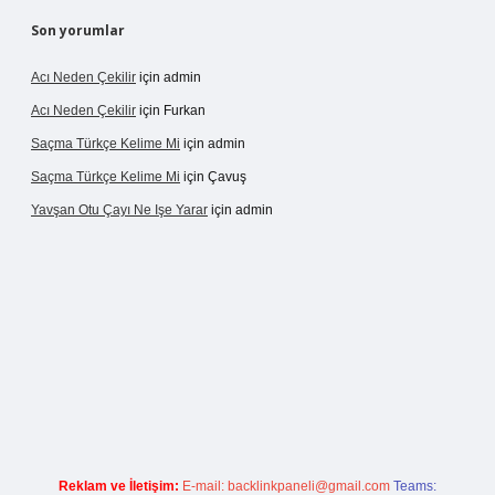
Son yorumlar
Acı Neden Çekilir
için
admin
Acı Neden Çekilir
için
Furkan
Saçma Türkçe Kelime Mi
için
admin
Saçma Türkçe Kelime Mi
için
Çavuş
Yavşan Otu Çayı Ne Işe Yarar
için
admin
/betexper.live/
Reklam ve İletişim:
E-mail:
backlinkpaneli@gmail.com
Teams: