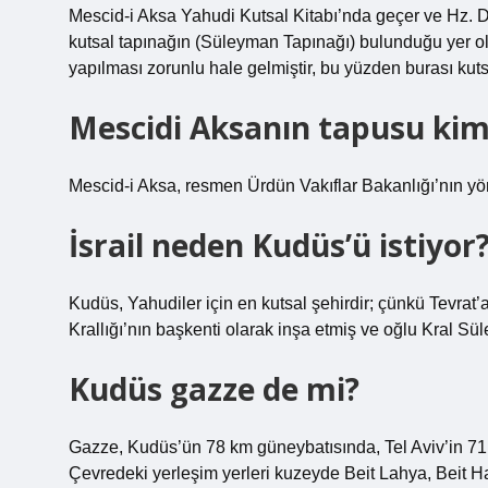
Mescid-i Aksa Yahudi Kutsal Kitabı’nda geçer ve Hz. D
kutsal tapınağın (Süleyman Tapınağı) bulunduğu yer ol
yapılması zorunlu hale gelmiştir, bu yüzden burası kutsa
Mescidi Aksanın tapusu kim
Mescid-i Aksa, resmen Ürdün Vakıflar Bakanlığı’nın yön
İsrail neden Kudüs’ü istiyor
Kudüs, Yahudiler için en kutsal şehirdir; çünkü Tevrat’a
Krallığı’nın başkenti olarak inşa etmiş ve oğlu Kral Sü
Kudüs gazze de mi?
Gazze, Kudüs’ün 78 km güneybatısında, Tel Aviv’in 71
Çevredeki yerleşim yerleri kuzeyde Beit Lahya, Beit 