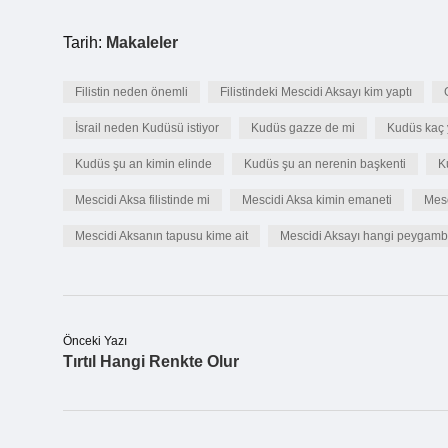
Tarih:
Makaleler
Filistin neden önemli
Filistindeki Mescidi Aksayı kim yaptı
İsrail neden Kudüsü istiyor
Kudüs gazze de mi
Kudüs kaç 
Kudüs şu an kimin elinde
Kudüs şu an nerenin başkenti
K
Mescidi Aksa filistinde mi
Mescidi Aksa kimin emaneti
Mesc
Mescidi Aksanın tapusu kime ait
Mescidi Aksayı hangi peygambe
Önceki Yazı
Tırtıl Hangi Renkte Olur