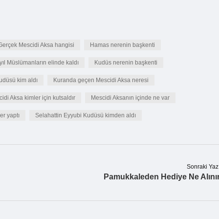
Gerçek Mescidi Aksa hangisi
Hamas nerenin başkenti
yıl Müslümanların elinde kaldı
Kudüs nerenin başkenti
udüsü kim aldı
Kuranda geçen Mescidi Aksa neresi
idi Aksa kimler için kutsaldır
Mescidi Aksanın içinde ne var
r yaptı
Selahattin Eyyubi Kudüsü kimden aldı
Sonraki Yaz
Pamukkaleden Hediye Ne Alını