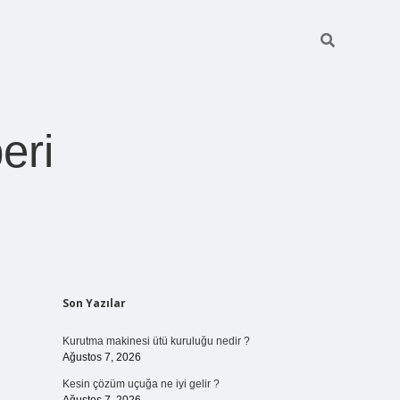
eri
Sidebar
Son Yazılar
https://betexper.live/
Kurutma makinesi ütü kuruluğu nedir ?
Ağustos 7, 2026
Kesin çözüm uçuğa ne iyi gelir ?