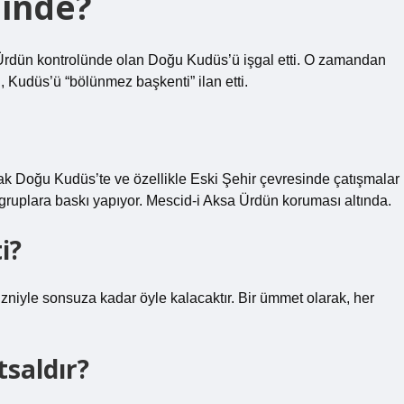
linde?
 Ürdün kontrolünde olan Doğu Kudüs’ü işgal etti. O zamandan
il, Kudüs’ü “bölünmez başkenti” ilan etti.
ak Doğu Kudüs’te ve özellikle Eski Şehir çevresinde çatışmalar
nli gruplara baskı yapıyor. Mescid-i Aksa Ürdün koruması altında.
i?
izniyle sonsuza kadar öyle kalacaktır. Bir ümmet olarak, her
tsaldır?