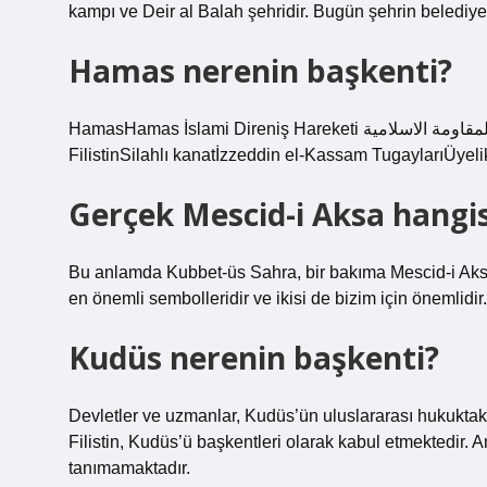
kampı ve Deir al Balah şehridir. Bugün şehrin belediye 
Hamas nerenin başkenti?
HamasHamas İslami Direniş Hareketi حركة المقاومة الاسلامية (Arapça)SelefiMüslüman KardeşlerGenel MerkezGazze,
FilistinSilahlı kanatİzzeddin el-Kassam TugaylarıÜyel
Gerçek Mescid-i Aksa hangis
Bu anlamda Kubbet-üs Sahra, bir bakıma Mescid-i Aksa’d
en önemli sembolleridir ve ikisi de bizim için önemlidir.
Kudüs nerenin başkenti?
Devletler ve uzmanlar, Kudüs’ün uluslararası hukuktaki 
Filistin, Kudüs’ü başkentleri olarak kabul etmektedir. A
tanımamaktadır.