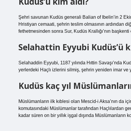
Kudüs’ü kim aldı?
Şehri savunan Kudüs generali Balian of Ibelin’in 2 Ek
Hristiyan cemaati, şehrin teslim olmasının ardından diğ
fethetmesinden sonra Sur, Kudüs Krallığı’nın başkenti 
Selahattin Eyyubi Kudüs’ü k
Selahaddin Eyyubi, 1187 yılında Hıttin Savaşı’nda Kud
yerlerdeki Haçlı izlerini silmiş, şehrin yeniden imar v
Kudüs kaç yıl Müslümanların
Müslümanların ilk kıblesi olan Mescid-i Aksa’nın da 
komutasındaki Müslümanlar tarafından Haçlılardan geri
kadar süren on bir yıllık işgal dışında Müslümanların k