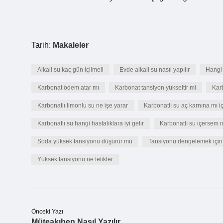
Tarih:
Makaleler
Alkali su kaç gün içilmeli
Evde alkali su nasıl yapılır
Hangi 
Karbonat ödem atar mı
Karbonat tansiyon yükseltir mi
Karb
Karbonatlı limonlu su ne işe yarar
Karbonatlı su aç karnına mı iç
Karbonatlı su hangi hastalıklara iyi gelir
Karbonatlı su içersem n
Soda yüksek tansiyonu düşürür mü
Tansiyonu dengelemek için n
Yüksek tansiyonu ne tetikler
Önceki Yazı
Müteakıben Nasıl Yazılır