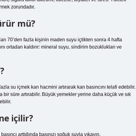
ermek zorundadır.
ürür mü?
lan 70’den fazla kişinin maden suyu içtikten sonra 4 hafta
ı ortadan kaldırır: mineral suyu, sindirim bozuklukları ve
?
fazla su içmek kan hacmini artırarak kan basıncını telafi edebilir.
a bir süre artırabilir. Büyük yemekler yerine daha küçük ve sık
bilir.
 içilir?
basıncı arttığında başınızı soğuk suyla yıkayın.