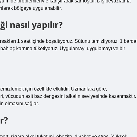
suyu mide problemleriyle karıştırarak sarhoştur. Diş beyazlatma
ştırılarak bölgeye uygulanabilir.
i nasıl yapılır?
akları 1 saat içinde boşaltıyoruz. Sütunu temizliyoruz. 1 barda
Sabah aç karnına tüketiyoruz. Uygulamayı uygulamayı ve bir
temizlemek için özellikle etkilidir. Uzmanlara göre,
ri, vücudun asit baz dengesini alkalin seviyesinde kazanmaktır.
in olmasını sağlar.
r?
ort, sigara alkol tüketimi, obezite, diyabet ve stres. Yüksek