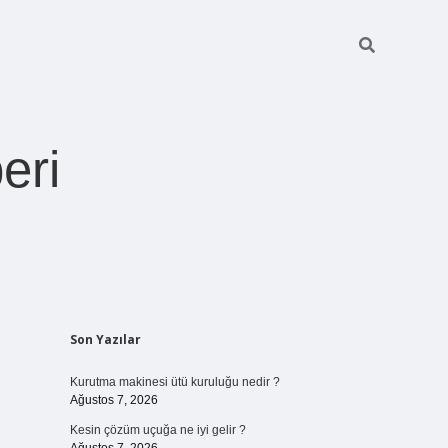
eri
Sidebar
Son Yazılar
https://betexper.live/
Kurutma makinesi ütü kuruluğu nedir ?
Ağustos 7, 2026
Kesin çözüm uçuğa ne iyi gelir ?