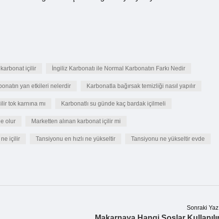
karbonat içilir
İngiliz Karbonatı ile Normal Karbonatın Farkı Nedir
onatın yan etkileri nelerdir
Karbonatla bağırsak temizliği nasıl yapılır
ilir tok karnına mı
Karbonatlı su günde kaç bardak içilmeli
e olur
Marketten alınan karbonat içilir mi
e içilir
Tansiyonu en hızlı ne yükseltir
Tansiyonu ne yükseltir evde
Sonraki Yaz
Makarnaya Hangi Soslar Kullanılı