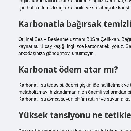
İngiliz karbonatını nasıl kullanırım? İngiliz karbonat, 
için hafifçe temizlik için kullanılır ve su tahrişi ile karı
Karbonatla bağırsak temizliğ
Orijinal Ses – Beslenme uzmanı BüSra Çelikkan. Bağırs
kaynar su. 1 çay kaşığı İngilizce karbonat ekliyoruz. 
arkadaşınıza göndermeyi unutmayın.
Karbonat ödem atar mı?
Karbonatlı su tedavisi, ödemi şişkinliğe hafifletmek ve 
metabolizmayı hızlandırmanın en önemli yollarından bi
Karbonatlı su ayrıca suyun pH’ını arttırır ve suyun alkal
Yüksek tansiyonu ne tetikle
Yüksek tansiyonun ana nedeni aşırı tuz tüketimi, natürm