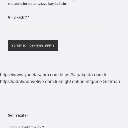
site adresim bu tarayıcıya kaydedilsin.
6 + 2 kaçtır?
*
https://www.yucetasarim.com
https://alpakgida.com.tr
https://adalyadavetiye.com.tr
knight online
nttgame
Sitemap
Sidebar
Son Yazılar
Tombolo biriktirme mi ?