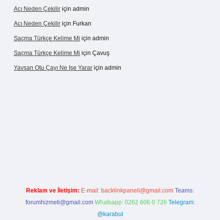
Acı Neden Çekilir
için
admin
Acı Neden Çekilir
için
Furkan
Saçma Türkçe Kelime Mi
için
admin
Saçma Türkçe Kelime Mi
için
Çavuş
Yavşan Otu Çayı Ne Işe Yarar
için
admin
/
Reklam ve İletişim:
E-mail:
backlinkpaneli@gmail.com
Teams:
forumhizmeti@gmail.com
Whatsapp: 0262 606 0 726
Telegram:
@karabul