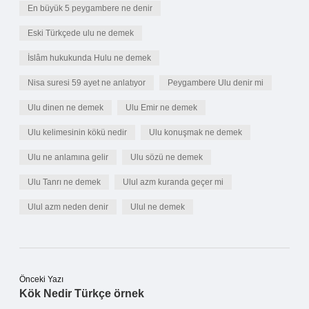
En büyük 5 peygambere ne denir
Eski Türkçede ulu ne demek
İslâm hukukunda Hulu ne demek
Nisa suresi 59 ayet ne anlatıyor
Peygambere Ulu denir mi
Ulu dinen ne demek
Ulu Emir ne demek
Ulu kelimesinin kökü nedir
Ulu konuşmak ne demek
Ulu ne anlamına gelir
Ulu sözü ne demek
Ulu Tanrı ne demek
Ulul azm kuranda geçer mi
Ulul azm neden denir
Ulul ne demek
Önceki Yazı
Kök Nedir Türkçe örnek