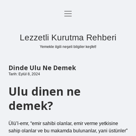
menüyü
Anasayfa
aç
Gizlilik Politikası
Lezzetli Kurutma Rehberi
Yasal Uyarı
Yemekle ilgili neşeli bilgiler keşfet!
Hakkımızda
Dinde Ulu Ne Demek
Tarih: Eylül 8, 2024
Ulu dinen ne
demek?
Ülü’l-emr, “emir sahibi olanlar, emir verme yetkisine
sahip olanlar ve bu makamda bulunanlar, yani üstünler”