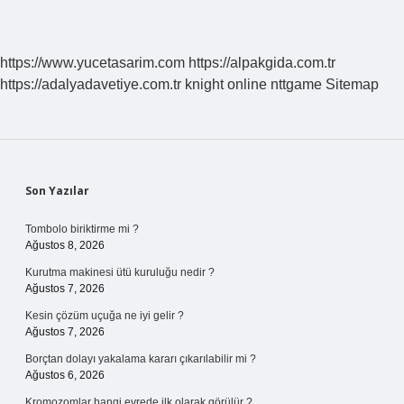
https://www.yucetasarim.com
https://alpakgida.com.tr
https://adalyadavetiye.com.tr
knight online
nttgame
Sitemap
Sidebar
Son Yazılar
Tombolo biriktirme mi ?
Ağustos 8, 2026
Kurutma makinesi ütü kuruluğu nedir ?
Ağustos 7, 2026
Kesin çözüm uçuğa ne iyi gelir ?
Ağustos 7, 2026
Borçtan dolayı yakalama kararı çıkarılabilir mi ?
Ağustos 6, 2026
Kromozomlar hangi evrede ilk olarak görülür ?