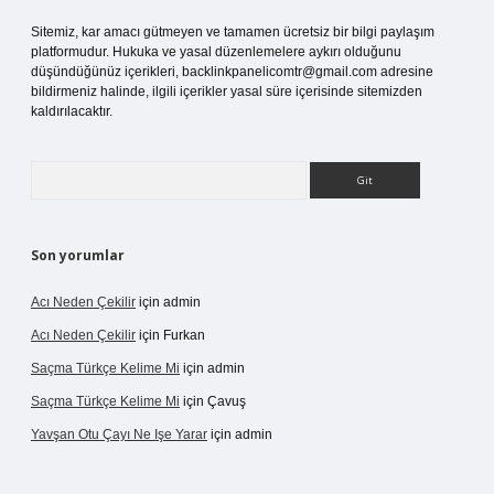
Sitemiz, kar amacı gütmeyen ve tamamen ücretsiz bir bilgi paylaşım
platformudur. Hukuka ve yasal düzenlemelere aykırı olduğunu
düşündüğünüz içerikleri,
backlinkpanelicomtr@gmail.com
adresine
bildirmeniz halinde, ilgili içerikler yasal süre içerisinde sitemizden
kaldırılacaktır.
Arama
Son yorumlar
Acı Neden Çekilir
için
admin
Acı Neden Çekilir
için
Furkan
Saçma Türkçe Kelime Mi
için
admin
Saçma Türkçe Kelime Mi
için
Çavuş
Yavşan Otu Çayı Ne Işe Yarar
için
admin