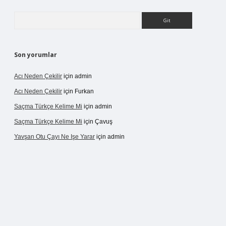
Arama
Son yorumlar
Acı Neden Çekilir
için
admin
Acı Neden Çekilir
için
Furkan
Saçma Türkçe Kelime Mi
için
admin
Saçma Türkçe Kelime Mi
için
Çavuş
Yavşan Otu Çayı Ne Işe Yarar
için
admin
/betexper.live/