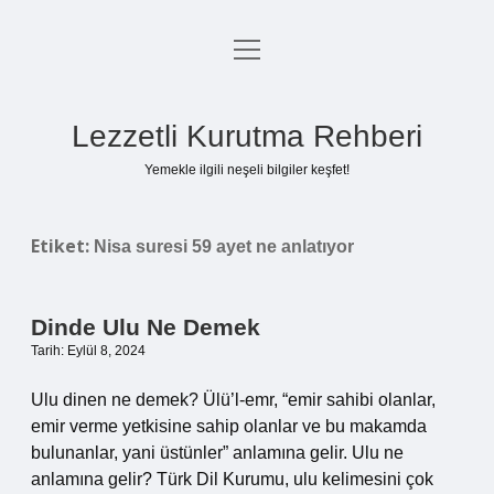
menüyü
Anasayfa
aç
Gizlilik Politikası
Lezzetli Kurutma Rehberi
Yasal Uyarı
Yemekle ilgili neşeli bilgiler keşfet!
Hakkımızda
Etiket:
Nisa suresi 59 ayet ne anlatıyor
Dinde Ulu Ne Demek
Tarih: Eylül 8, 2024
Ulu dinen ne demek? Ülü’l-emr, “emir sahibi olanlar,
emir verme yetkisine sahip olanlar ve bu makamda
bulunanlar, yani üstünler” anlamına gelir. Ulu ne
anlamına gelir? Türk Dil Kurumu, ulu kelimesini çok