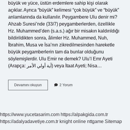
büyük ve yüce, üstün erdemlere sahip kişi olarak
açıklar. Ayrıca “büyük” kelimesi “çok büyük” ve “büyük”
anlamlarında da kullanılır. Peygambere Ulu denir mi?
Ahzab Suresi’nde (33/7) peygamberlerden, özellikle
Hz. Muhammed’den (s.a.s.) ağır bir misakın kaldırıldığı
bildirildikten sonra, âlimler Hz. Muhammed, Nuh,
İbrahim, Musa ve İsa’nın zikredilmesinden hareketle
büyük peygamberlerin tam da bunlar olduğunu
söylemişlerdir. Ulu Emir ne demek? Ulu’l Emr Ayeti
(Arapça: آية أولي الأمر) veya İtaat Ayeti; Nisa…
Dinde
Devamını okuyun
2 Yorum
Ulu
Ne
Demek
https://www.yucetasarim.com
https://alpakgida.com.tr
https://adalyadavetiye.com.tr
knight online
nttgame
Sitemap