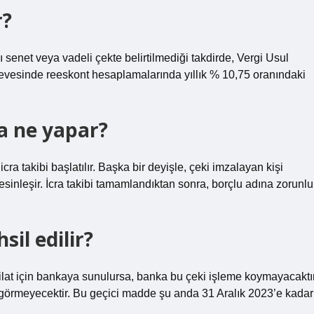
r?
ı senet veya vadeli çekte belirtilmediği takdirde, Vergi Usul
vesinde reeskont hesaplamalarında yıllık % 10,75 oranındaki
ka ne yapar?
icra takibi başlatılır. Başka bir deyişle, çeki imzalayan kişi
esinleşir. İcra takibi tamamlandıktan sonra, borçlu adına zorunlu
il edilir?
ilat için bankaya sunulursa, banka bu çeki işleme koymayacaktır
örmeyecektir. Bu geçici madde şu anda 31 Aralık 2023’e kadar