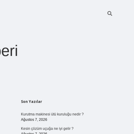
eri
Sidebar
Son Yazılar
https://betexper.live/
Kurutma makinesi ütü kuruluğu nedir ?
Ağustos 7, 2026
Kesin çözüm uçuğa ne iyi gelir ?