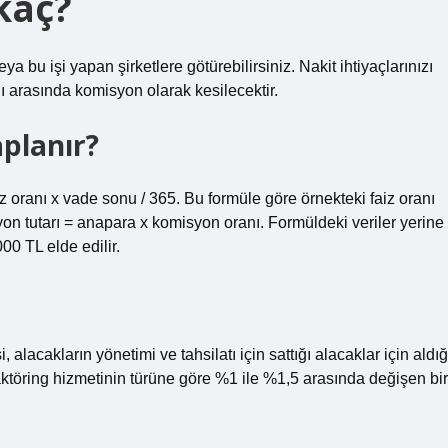
kaç?
a bu işi yapan şirketlere götürebilirsiniz. Nakit ihtiyaçlarınızı
ı arasında komisyon olarak kesilecektir.
aplanır?
iz oranı x vade sonu / 365. Bu formüle göre örnekteki faiz oranı
on tutarı = anapara x komisyon oranı. Formüldeki veriler yerine
0 TL elde edilir.
 alacakların yönetimi ve tahsilatı için sattığı alacaklar için aldığ
aktöring hizmetinin türüne göre %1 ile %1,5 arasında değişen bir