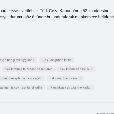
para cezası verilebilir. Türk Ceza Kanunu’nun 52. maddesine
e sosyal durumu göz önünde bulundurularak mahkemece belirlenir
 için hangi faiz uygulanır
Çek kaç günde kırılır
Çek kırdırma faizi nasıl hesaplanır
Çek kırdırmak nasıl olur
toring hesaplama nasıl yapılır
Faktoring kredi verir mi
elmemiş çek nasıl tahsil edilir
Karşılıksız çek tutarı ne kadar