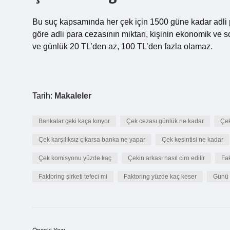
Bu suç kapsamında her çek için 1500 güne kadar adli 
göre adli para cezasının miktarı, kişinin ekonomik v
ve günlük 20 TL’den az, 100 TL’den fazla olamaz.
Tarih:
Makaleler
Bankalar çeki kaça kırıyor
Çek cezası günlük ne kadar
Çek
Çek karşılıksız çıkarsa banka ne yapar
Çek kesintisi ne kadar
Çek komisyonu yüzde kaç
Çekin arkası nasıl ciro edilir
Fak
Faktoring şirketi tefeci mi
Faktoring yüzde kaç keser
Günü g