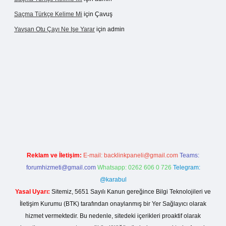
Saçma Türkçe Kelime Mi
için
Çavuş
Yavşan Otu Çayı Ne Işe Yarar
için
admin
per.live/
Reklam ve İletişim:
E-mail:
backlinkpaneli@gmail.com
Teams:
forumhizmeti@gmail.com
Whatsapp: 0262 606 0 726
Telegram:
@karabul
Yasal Uyarı:
Sitemiz, 5651 Sayılı Kanun gereğince Bilgi Teknolojileri ve
İletişim Kurumu (BTK) tarafından onaylanmış bir Yer Sağlayıcı olarak
hizmet vermektedir. Bu nedenle, sitedeki içerikleri proaktif olarak