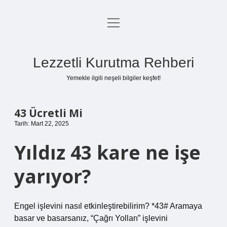
menüyü
Anasayfa
aç
Gizlilik Politikası
Lezzetli Kurutma Rehberi
Yasal Uyarı
Yemekle ilgili neşeli bilgiler keşfet!
Hakkımızda
43 Ücretli Mi
Tarih: Mart 22, 2025
Yıldız 43 kare ne işe
yarıyor?
Engel işlevini nasıl etkinleştirebilirim? *43# Aramaya
basar ve basarsanız, “Çağrı Yolları” işlevini