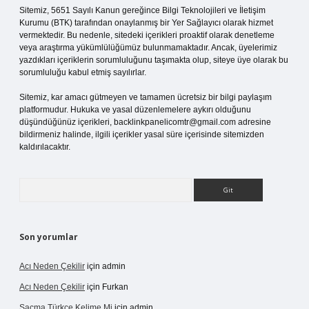
Sitemiz, 5651 Sayılı Kanun gereğince Bilgi Teknolojileri ve İletişim
Kurumu (BTK) tarafından onaylanmış bir Yer Sağlayıcı olarak hizmet
vermektedir. Bu nedenle, sitedeki içerikleri proaktif olarak denetleme
veya araştırma yükümlülüğümüz bulunmamaktadır. Ancak, üyelerimiz
yazdıkları içeriklerin sorumluluğunu taşımakta olup, siteye üye olarak bu
sorumluluğu kabul etmiş sayılırlar.
Sitemiz, kar amacı gütmeyen ve tamamen ücretsiz bir bilgi paylaşım
platformudur. Hukuka ve yasal düzenlemelere aykırı olduğunu
düşündüğünüz içerikleri,
backlinkpanelicomtr@gmail.com
adresine
bildirmeniz halinde, ilgili içerikler yasal süre içerisinde sitemizden
kaldırılacaktır.
Arama
Son yorumlar
Acı Neden Çekilir
için
admin
Acı Neden Çekilir
için
Furkan
Saçma Türkçe Kelime Mi
için
admin