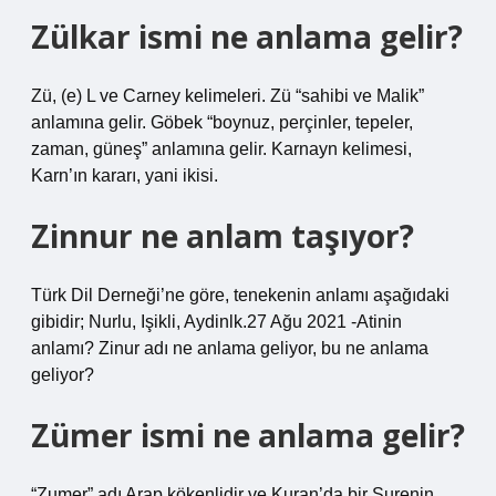
Zülkar ismi ne anlama gelir?
Zü, (e) L ve Carney kelimeleri. Zü “sahibi ve Malik”
anlamına gelir. Göbek “boynuz, perçinler, tepeler,
zaman, güneş” anlamına gelir. Karnayn kelimesi,
Karn’ın kararı, yani ikisi.
Zinnur ne anlam taşıyor?
Türk Dil Derneği’ne göre, tenekenin anlamı aşağıdaki
gibidir; Nurlu, Işikli, Aydinlk.27 Ağu 2021 -Atinin
anlamı? Zinur adı ne anlama geliyor, bu ne anlama
geliyor?
Zümer ismi ne anlama gelir?
“Zumer” adı Arap kökenlidir ve Kuran’da bir Surenin