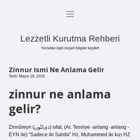
menüyü
Anasayfa
aç
Gizlilik Politikası
Lezzetli Kurutma Rehberi
Yasal Uyarı
Yemekle ilgili neşeli bilgiler keşfet!
Hakkımızda
Zinnur Ismi Ne Anlama Gelir
Tarih: Mayıs 18, 2025
zinnur ne anlama
gelir?
Zinnûreyn (ﺫﻯﻟﻨّﻮﺭﻳ) sıfat. (Ar. Tesniye -anlang -anlang -
EYN ile) “Sadece iki Sahibi” Hz. Muhammed iki kızı HZ