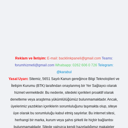
texper.live/
Reklam ve İletişim:
E-mail:
backlinkpaneli@gmail.com
Teams:
forumhizmeti@gmail.com
Whatsapp: 0262 606 0 726
Telegram:
@karabul
Yasal Uyarı:
Sitemiz, 5651 Sayılı Kanun gereğince Bilgi Teknolojileri ve
İletişim Kurumu (BTK) tarafından onaylanmış bir Yer Sağlayıcı olarak
hizmet vermektedir. Bu nedenle, sitedeki içerikleri proaktif olarak
denetleme veya araştırma yükümlülüğümüz bulunmamaktadır. Ancak,
üyelerimiz yazdıkları içeriklerin sorumluluğunu taşımakta olup, siteye
üye olarak bu sorumluluğu kabul etmiş sayılırlar. Bu internet sitesi,
herhangi bir marka, kurum veya şahıs şirketi ile hiçbir bağlantısı
bulunmamaktadır. Sitede yalnızca kendi hazırladığımız makaleler