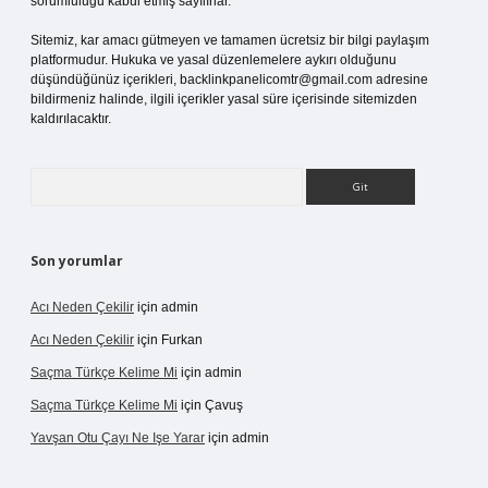
sorumluluğu kabul etmiş sayılırlar.
Sitemiz, kar amacı gütmeyen ve tamamen ücretsiz bir bilgi paylaşım
platformudur. Hukuka ve yasal düzenlemelere aykırı olduğunu
düşündüğünüz içerikleri,
backlinkpanelicomtr@gmail.com
adresine
bildirmeniz halinde, ilgili içerikler yasal süre içerisinde sitemizden
kaldırılacaktır.
Arama
Son yorumlar
Acı Neden Çekilir
için
admin
Acı Neden Çekilir
için
Furkan
Saçma Türkçe Kelime Mi
için
admin
Saçma Türkçe Kelime Mi
için
Çavuş
Yavşan Otu Çayı Ne Işe Yarar
için
admin