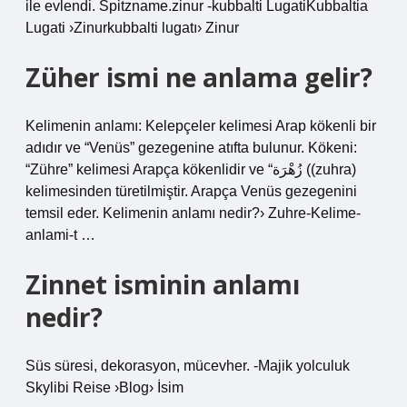
ile evlendi. Spitzname.zinur -kubbalti LugatiKubbaltia
Lugati ›Zinurkubbalti lugatı› Zinur
Züher ismi ne anlama gelir?
Kelimenin anlamı: Kelepçeler kelimesi Arap kökenli bir
adıdır ve “Venüs” gezegenine atıfta bulunur. Kökeni:
“Zühre” kelimesi Arapça kökenlidir ve “زُهْرَة ((zuhra)
kelimesinden türetilmiştir. Arapça Venüs gezegenini
temsil eder. Kelimenin anlamı nedir?› Zuhre-Kelime-
anlami-t …
Zinnet isminin anlamı
nedir?
Süs süresi, dekorasyon, mücevher. -Majik yolculuk
Skylibi Reise ›Blog› İsim