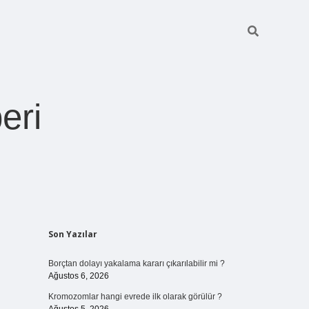
eri
Sidebar
Son Yazılar
https://betexper.live/
Borçtan dolayı yakalama kararı çıkarılabilir mi ?
Ağustos 6, 2026
Kromozomlar hangi evrede ilk olarak görülür ?