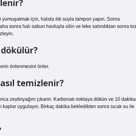
lenir?
i yumuşatmak için, halıda ılık suyla tampon yapın. Sonra
ha sonra halı sabun havluyla silin ve leke salındıktan sonra to
zleyin.
 dökülür?
lerin önlenmesini önler.
asıl temizlenir?
unca zeytinyağını çıkarın. Karbonatı noktaya dökün ve 10 dakika
vı kaplar uygulayın. Birkaç dakika bekledikten sonra sıcak su ile
?