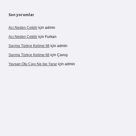
Son yorumlar
Acı Neden Çekilir
için
admin
Acı Neden Çekilir
için
Furkan
Saçma Türkçe Kelime Mi
için
admin
Saçma Türkçe Kelime Mi
için
Çavuş
Yavşan Otu Çayı Ne Işe Yarar
için
admin
tps://betexper.live/