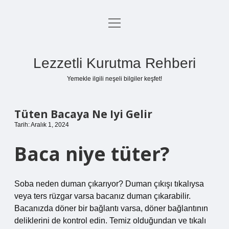
menüyü
Anasayfa
aç
Gizlilik Politikası
Lezzetli Kurutma Rehberi
Yasal Uyarı
Yemekle ilgili neşeli bilgiler keşfet!
Hakkımızda
Tüten Bacaya Ne Iyi Gelir
Tarih: Aralık 1, 2024
Baca niye tüter?
Soba neden duman çıkarıyor? Duman çıkışı tıkalıysa
veya ters rüzgar varsa bacanız duman çıkarabilir.
Bacanızda döner bir bağlantı varsa, döner bağlantının
deliklerini de kontrol edin. Temiz olduğundan ve tıkalı