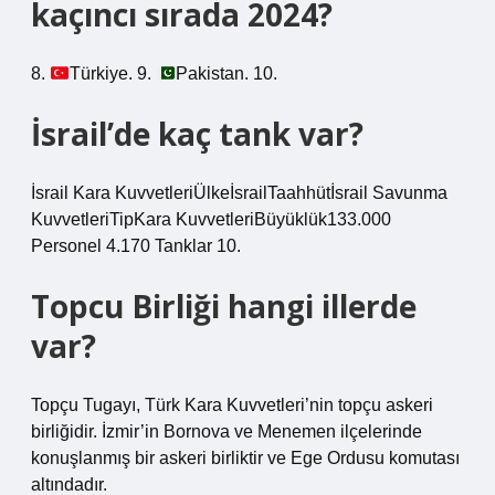
kaçıncı sırada 2024?
8.
Türkiye. 9.
Pakistan. 10.
İsrail’de kaç tank var?
İsrail Kara KuvvetleriÜlkeİsrailTaahhütİsrail Savunma
KuvvetleriTipKara KuvvetleriBüyüklük133.000
Personel 4.170 Tanklar 10.
Topcu Birliği hangi illerde
var?
Topçu Tugayı, Türk Kara Kuvvetleri’nin topçu askeri
birliğidir. İzmir’in Bornova ve Menemen ilçelerinde
konuşlanmış bir askeri birliktir ve Ege Ordusu komutası
altındadır.