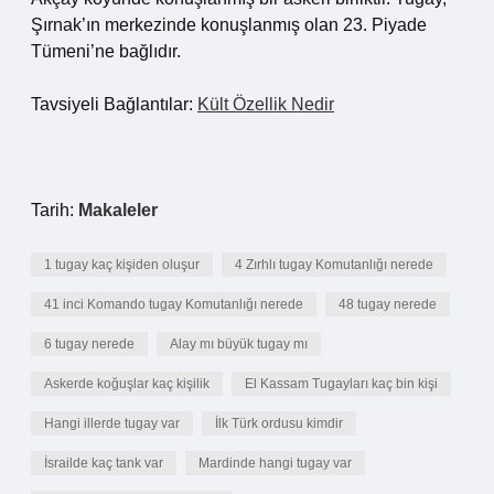
Şırnak’ın merkezinde konuşlanmış olan 23. Piyade
Tümeni’ne bağlıdır.
Tavsiyeli Bağlantılar:
Kült Özellik Nedir
Tarih:
Makaleler
1 tugay kaç kişiden oluşur
4 Zırhlı tugay Komutanlığı nerede
41 inci Komando tugay Komutanlığı nerede
48 tugay nerede
6 tugay nerede
Alay mı büyük tugay mı
Askerde koğuşlar kaç kişilik
El Kassam Tugayları kaç bin kişi
Hangi illerde tugay var
İlk Türk ordusu kimdir
İsrailde kaç tank var
Mardinde hangi tugay var