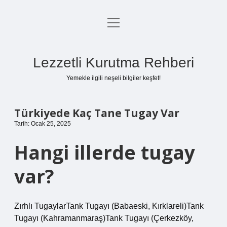
menüyü
Anasayfa
aç
Gizlilik Politikası
Lezzetli Kurutma Rehberi
Yasal Uyarı
Yemekle ilgili neşeli bilgiler keşfet!
Hakkımızda
Türkiyede Kaç Tane Tugay Var
Tarih: Ocak 25, 2025
Hangi illerde tugay
var?
Zırhlı TugaylarTank Tugayı (Babaeski, Kırklareli)Tank
Tugayı (Kahramanmaraş)Tank Tugayı (Çerkezköy,