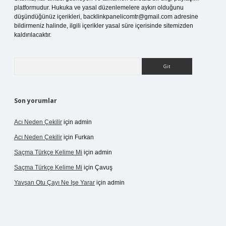
platformudur. Hukuka ve yasal düzenlemelere aykırı olduğunu
düşündüğünüz içerikleri,
backlinkpanelicomtr@gmail.com
adresine
bildirmeniz halinde, ilgili içerikler yasal süre içerisinde sitemizden
kaldırılacaktır.
Arama
Son yorumlar
Acı Neden Çekilir
için
admin
Acı Neden Çekilir
için
Furkan
Saçma Türkçe Kelime Mi
için
admin
Saçma Türkçe Kelime Mi
için
Çavuş
Yavşan Otu Çayı Ne Işe Yarar
için
admin