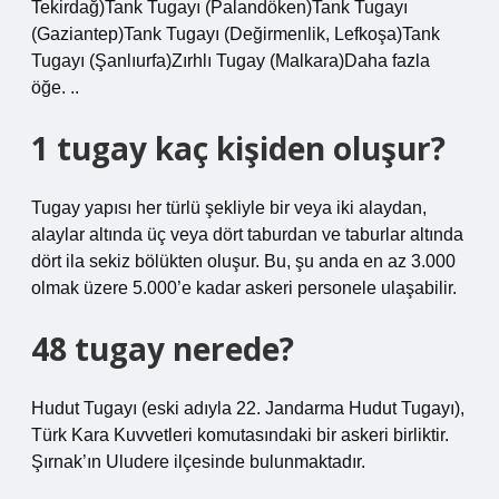
Tekirdağ)Tank Tugayı (Palandöken)Tank Tugayı
(Gaziantep)Tank Tugayı (Değirmenlik, Lefkoşa)Tank
Tugayı (Şanlıurfa)Zırhlı Tugay (Malkara)Daha fazla
öğe. ..
1 tugay kaç kişiden oluşur?
Tugay yapısı her türlü şekliyle bir veya iki alaydan,
alaylar altında üç veya dört taburdan ve taburlar altında
dört ila sekiz bölükten oluşur. Bu, şu anda en az 3.000
olmak üzere 5.000’e kadar askeri personele ulaşabilir.
48 tugay nerede?
Hudut Tugayı (eski adıyla 22. Jandarma Hudut Tugayı),
Türk Kara Kuvvetleri komutasındaki bir askeri birliktir.
Şırnak’ın Uludere ilçesinde bulunmaktadır.