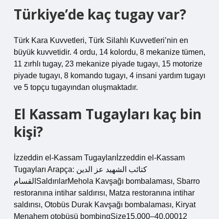
Türkiye’de kaç tugay var?
Türk Kara Kuvvetleri, Türk Silahlı Kuvvetleri’nin en
büyük kuvvetidir. 4 ordu, 14 kolordu, 8 mekanize tümen,
11 zırhlı tugay, 23 mekanize piyade tugayı, 15 motorize
piyade tugayı, 8 komando tugayı, 4 insani yardım tugayı
ve 5 topçu tugayından oluşmaktadır.
El Kassam Tugayları kaç bin
kişi?
İzzeddin el-Kassam Tugaylarıİzzeddin el-Kassam
Tugayları Arapça: كتائب الشهيد عز الدين
القسامSaldırılarMehola Kavşağı bombalaması, Sbarro
restoranına intihar saldırısı, Matza restoranına intihar
saldırısı, Otobüs Durak Kavşağı bombalaması, Kiryat
Menahem otobüsü bombingSize15,000–40,00012