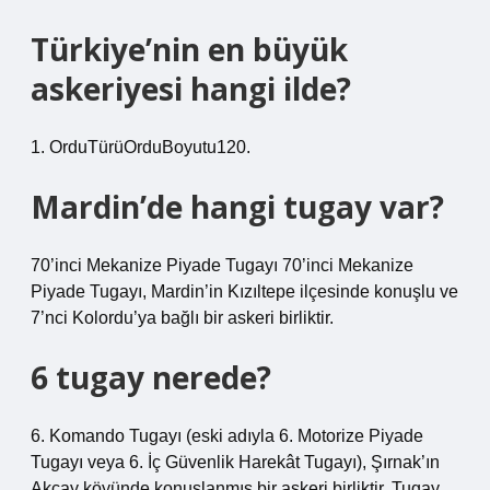
Türkiye’nin en büyük
askeriyesi hangi ilde?
1. OrduTürüOrduBoyutu120.
Mardin’de hangi tugay var?
70’inci Mekanize Piyade Tugayı 70’inci Mekanize
Piyade Tugayı, Mardin’in Kızıltepe ilçesinde konuşlu ve
7’nci Kolordu’ya bağlı bir askeri birliktir.
6 tugay nerede?
6. Komando Tugayı (eski adıyla 6. Motorize Piyade
Tugayı veya 6. İç Güvenlik Harekât Tugayı), Şırnak’ın
Akçay köyünde konuşlanmış bir askeri birliktir. Tugay,