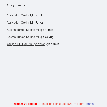
Son yorumlar
Acı Neden Çekilir
için
admin
Acı Neden Çekilir
için
Furkan
Saçma Türkçe Kelime Mi
için
admin
Saçma Türkçe Kelime Mi
için
Çavuş
Yavşan Otu Çayı Ne Işe Yarar
için
admin
xper.live/
Reklam ve İletişim:
E-mail:
backlinkpaneli@gmail.com
Teams: