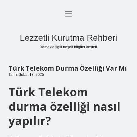
menüyü
Anasayfa
aç
Gizlilik Politikası
Lezzetli Kurutma Rehberi
Yasal Uyarı
Yemekle ilgili neşeli bilgiler keşfet!
Hakkımızda
Türk Telekom Durma Özelliği Var Mı
Tarih: Şubat 17, 2025
Türk Telekom
durma özelliği nasıl
yapılır?