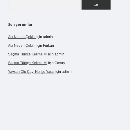
Arama
Son yorumlar
Acı Neden Çekilir
için
admin
Acı Neden Çekilir
için
Furkan
Saçma Türkçe Kelime Mi
için
admin
Saçma Türkçe Kelime Mi
için
Çavuş
Yavşan Otu Çayı Ne Işe Yarar
için
admin
//betexper.live/