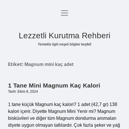
menüyü
Anasayfa
aç
Gizlilik Politikası
Lezzetli Kurutma Rehberi
Yasal Uyarı
Yemekle ilgili neşeli bilgiler keşfet!
Hakkımızda
Etiket:
Magnum mini kaç adet
1 Tane Mini Magnum Kaç Kalori
Tarih: Ekim 8, 2024
1 tane küçük Magnum kaç kalori? 1 adet (42,7 gr) 138
kalori içerir. Diyette Magnum Mini Yenir mi? Magnum
bisküvileri ve diğer tüm Magnum dondurma aromaları
diyete uygun olmayan tatlılardır. Çok fazla şeker ve yağ