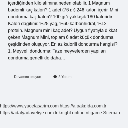
içerdiğinden kilo alımına neden olabilir. 1 Magnum
bademli kaç kalori? 1 adet (76 gr) 246 kalori içerir. Mini
dondurma kaç kalori? 100 gr’ı yaklaşık 180 kaloridir.
Kalori dağılımı: %28 yağ, %60 karbonhidrat, %12
protein. Magnum mini kaç adet? Uygun fiyatıyla dikkat
çeken Magnum Mini, toplam 6 adet küçük dondurma
çeşidinden oluşuyor. En az kalorili dondurma hangisi?
1. Meyveli dondurma: Taze meyvelerden yapılan
dondurma genellikle daha…
1
Devamını okuyun
8 Yorum
Tane
Mini
Magnum
Kaç
Kalori
https://www.yucetasarim.com
https://alpakgida.com.tr
https://adalyadavetiye.com.tr
knight online
nttgame
Sitemap