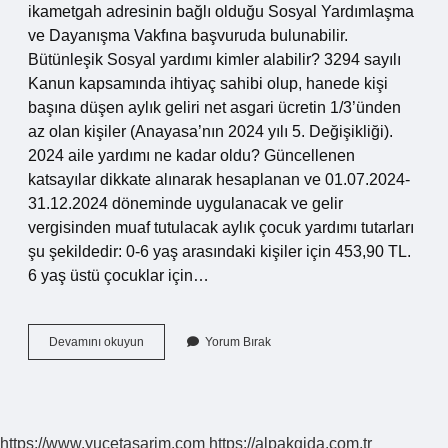
ikametgah adresinin bağlı olduğu Sosyal Yardımlaşma
ve Dayanışma Vakfına başvuruda bulunabilir.
Bütünleşik Sosyal yardımı kimler alabilir? 3294 sayılı
Kanun kapsamında ihtiyaç sahibi olup, hanede kişi
başına düşen aylık geliri net asgari ücretin 1/3’ünden
az olan kişiler (Anayasa’nın 2024 yılı 5. Değişikliği).
2024 aile yardımı ne kadar oldu? Güncellenen
katsayılar dikkate alınarak hesaplanan ve 01.07.2024-
31.12.2024 döneminde uygulanacak ve gelir
vergisinden muaf tutulacak aylık çocuk yardımı tutarları
şu şekildedir: 0-6 yaş arasındaki kişiler için 453,90 TL.
6 yaş üstü çocuklar için…
Bütünleşik
Devamını okuyun
Yorum Bırak
Yardımı
Ne
Demek
https://www.yucetasarim.com
https://alpakgida.com.tr