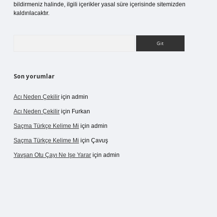
bildirmeniz halinde, ilgili içerikler yasal süre içerisinde sitemizden
kaldırılacaktır.
Arama
Son yorumlar
Acı Neden Çekilir
için
admin
Acı Neden Çekilir
için
Furkan
Saçma Türkçe Kelime Mi
için
admin
Saçma Türkçe Kelime Mi
için
Çavuş
Yavşan Otu Çayı Ne Işe Yarar
için
admin