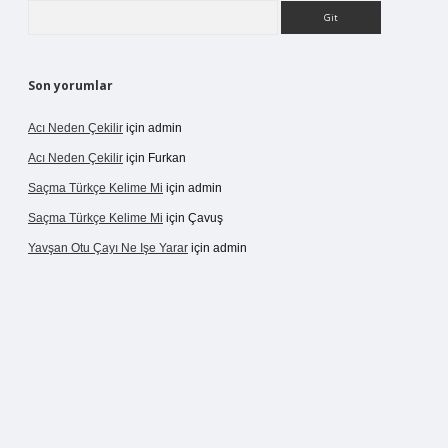
Arama
Son yorumlar
Acı Neden Çekilir
için
admin
Acı Neden Çekilir
için
Furkan
Saçma Türkçe Kelime Mi
için
admin
Saçma Türkçe Kelime Mi
için
Çavuş
Yavşan Otu Çayı Ne Işe Yarar
için
admin
/betexper.live/