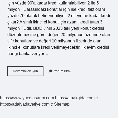
için yüzde 90’a kadar kredi kullanılabiliyor. 2 ile 5
milyon TL arasındaki konutlar için ise kredi faiz oranı
yüzde 70 olarak belirlenebiliyor. 2 el eve ne kadar kredi
çıkar? A sınıfı ikinci el konut için azami kredi tutarı 3
milyon TL’dir. BDDK’nın 2023’teki yeni konut kredisi
düzenlemesine göre, değeri 20 milyonun üzerinde olan
sıfır konutlara ve değeri 10 milyonun üzerinde olan
ikinci el konutlara kredi verilmeyecektir. İlk evim kredisi
hangi banka veriyor…
2
Devamını okuyun
Yorum Bırak
Milyonluk
Eve
Ne
Kadar
Kredi
https://www.yucetasarim.com
https://alpakgida.com.tr
Çıkar
https://adalyadavetiye.com.tr
Sitemap
2024