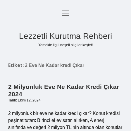
menüyü
Anasayfa
aç
Gizlilik Politikası
Lezzetli Kurutma Rehberi
Yasal Uyarı
Yemekle ilgili neşeli bilgiler keşfet!
Hakkımızda
Etiket:
2 Eve Ne Kadar kredi Çıkar
2 Milyonluk Eve Ne Kadar Kredi Çıkar
2024
Tarih: Ekim 12, 2024
2 milyonluk bir eve ne kadar kredi çıkar? Konut kredisi
peşinat tutarı: Birinci el ev satın alırken, A enerji
sınıfında ve değeri 2 milyon TL’nin altında olan konutlar