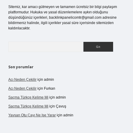
Sitemiz, kar amacı gütmeyen ve tamamen ücretsiz bir bilgi paylaşım
platformudur. Hukuka ve yasal düzenlemelere aykırı olduğunu
düşündüğünüz içerikleri,
backlinkpanelicomtr@gmail.com
adresine
bildirmeniz halinde, ilgili içerikler yasal süre içerisinde sitemizden
kaldırılacaktır.
Arama
Son yorumlar
Acı Neden Çekilir
için
admin
Acı Neden Çekilir
için
Furkan
Saçma Türkçe Kelime Mi
için
admin
Saçma Türkçe Kelime Mi
için
Çavuş
Yavşan Otu Çayı Ne Işe Yarar
için
admin