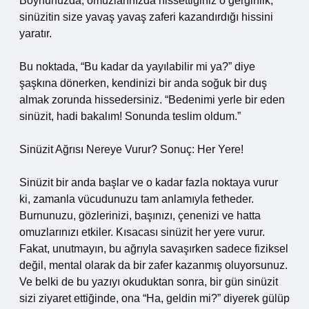
Boynunuzda, omuzlarınızda hissettiğiniz o gerginlik,
sinüzitin size yavaş yavaş zaferi kazandırdığı hissini
yaratır.
Bu noktada, “Bu kadar da yayılabilir mi ya?” diye
şaşkına dönerken, kendinizi bir anda soğuk bir duş
almak zorunda hissedersiniz. “Bedenimi yerle bir eden
sinüzit, hadi bakalım! Sonunda teslim oldum.”
Sinüzit Ağrısı Nereye Vurur? Sonuç: Her Yere!
Sinüzit bir anda başlar ve o kadar fazla noktaya vurur
ki, zamanla vücudunuzu tam anlamıyla fetheder.
Burnunuzu, gözlerinizi, başınızı, çenenizi ve hatta
omuzlarınızı etkiler. Kısacası sinüzit her yere vurur.
Fakat, unutmayın, bu ağrıyla savaşırken sadece fiziksel
değil, mental olarak da bir zafer kazanmış oluyorsunuz.
Ve belki de bu yazıyı okuduktan sonra, bir gün sinüzit
sizi ziyaret ettiğinde, ona “Ha, geldin mi?” diyerek gülüp