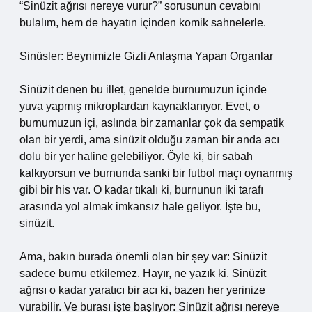
“Sinüzit ağrısı nereye vurur?” sorusunun cevabını
bulalım, hem de hayatın içinden komik sahnelerle.
Sinüsler: Beynimizle Gizli Anlaşma Yapan Organlar
Sinüzit denen bu illet, genelde burnumuzun içinde
yuva yapmış mikroplardan kaynaklanıyor. Evet, o
burnumuzun içi, aslında bir zamanlar çok da sempatik
olan bir yerdi, ama sinüzit olduğu zaman bir anda acı
dolu bir yer haline gelebiliyor. Öyle ki, bir sabah
kalkıyorsun ve burnunda sanki bir futbol maçı oynanmış
gibi bir his var. O kadar tıkalı ki, burnunun iki tarafı
arasında yol almak imkansız hale geliyor. İşte bu,
sinüzit.
Ama, bakın burada önemli olan bir şey var: Sinüzit
sadece burnu etkilemez. Hayır, ne yazık ki. Sinüzit
ağrısı o kadar yaratıcı bir acı ki, bazen her yerinize
vurabilir. Ve burası işte başlıyor: Sinüzit ağrısı nereye