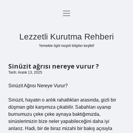
menüyü
Anasayfa
aç
Gizlilik Politikası
Lezzetli Kurutma Rehberi
Yasal Uyarı
Yemekle ilgili neşeli bilgiler keşfet!
Hakkımızda
Sinüzit ağrısı nereye vurur ?
Tarih: Aralık 13, 2025
Sinüzit Ağrısı Nereye Vurur?
Sinüzit, hayatın o anlık rahatlıkları arasında, gizli bir
düşman gibi karşımıza çıkabilir. Sabahları uyanıp
burnumuzu çeke çeke aynaya baktığımızda,
sinüslerimizin bize neler yapabileceğini daha iyi
anlarız. Hadi, bir de biraz mizahi bir bakış açısıyla