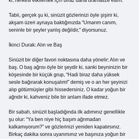
ki, herkesi etkilemek için biraz daha dramatize ettim.”
Tabii, gerçek şu ki, sinüzit gözlerinizi öyle şişirir ki,
akşam üzeri aynaya baktığınızda “Umarım canım,
seninle bir şeyler yanlış değildir,” diyorsunuz.
İkinci Durak: Alın ve Baş
Sinüzit bir diğer favori noktasına daha yönelir: Alın ve
baş. O baş ağrısı öyle bir şeydir ki, sanki beyninizin bir
köşesinde bir küçük grup, “Hadi biraz daha yüksek
sesle bağırarak konuşalım!” demiş ve o an her şeyinizi
alıp götürmüşler gibi hissedersiniz. O kadar yoğun bir
ağrıdır ki, kahveniz bile bir anlam ifade etmez.
Bir sabah, sinüzit başladığında ilk adımınız genellikle
şu olur: “Ya ben niye hiç başım ağrımadan
kalkamıyorum?” ve gözlerinizi yeniden kapatırsınız.
Birkaç dakika sonra uyanırsınız ve başınıza yoğun bir