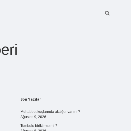
eri
Sidebar
Son Yazılar
https://betexper.live/
Muhabbet kuşlarında akciğer var mı ?
Ağustos 9, 2026
Tombolo biriktirme mi ?