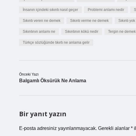
İnsanın içindeki sıkıntı nasıl geçer
Problemi anlamı nedir
S
Sıkıntı veren ne demek
Sıkıntı verme ne demek
Sıkıntı yo
Sıkıntının anlamı ne
Sıkıntının kökü nedir
Tergin ne demek
Türkçe sözlüğünde tıkırtı ne anlama gelir
Önceki Yazı
Balgamlı Öksürük Ne Anlama
Bir yanıt yazın
E-posta adresiniz yayınlanmayacak.
Gerekli alanlar
*
i