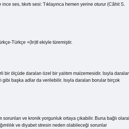
ve ince ses, tıkırtı sesi: Tıklayınca hemen yerine oturur (Câhit S.
kçe-Türkçe +(In)tI ekiyle türemiştir.
rli bir ölçüde daralan özel bir yalıtım malzemesidir. Isıyla darala
fı gibi başka adlar da verilebilir. Isıyla daralan borular birçok
im sorunları ve kronik yorgunluk ortaya çıkabilir. Buna bağlı olara
ğımlılık ve diyabet stresin neden olabileceği sorunlar