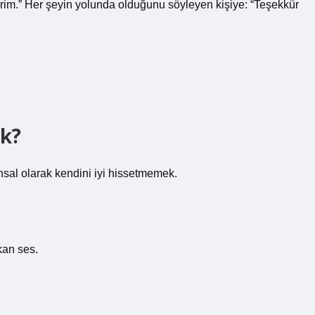
rim.” Her şeyin yolunda olduğunu söyleyen kişiye: “Teşekkür
ek?
hsal olarak kendini iyi hissetmemek.
ıkan ses.