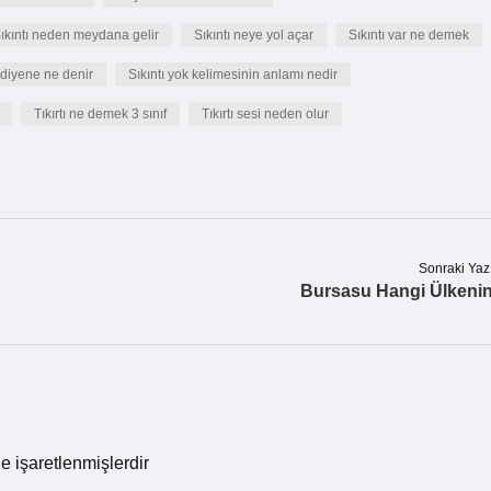
ıkıntı neden meydana gelir
Sıkıntı neye yol açar
Sıkıntı var ne demek
k diyene ne denir
Sıkıntı yok kelimesinin anlamı nedir
Tıkırtı ne demek 3 sınıf
Tıkırtı sesi neden olur
Sonraki Yaz
Bursasu Hangi Ülkeni
le işaretlenmişlerdir