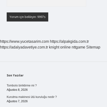
https://www.yucetasarim.com
https://alpakgida.com.tr
https://adalyadavetiye.com.tr
knight online
nttgame
Sitemap
Sidebar
Son Yazılar
Tombolo biriktirme mi ?
Ağustos 8, 2026
Kurutma makinesi ütü kuruluğu nedir ?
Ağustos 7, 2026