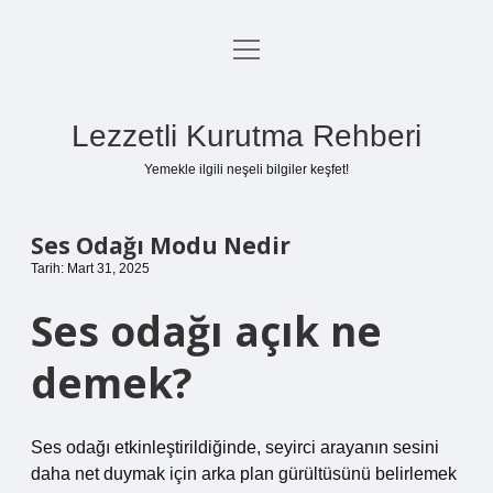
menüyü
Anasayfa
aç
Gizlilik Politikası
Lezzetli Kurutma Rehberi
Yasal Uyarı
Yemekle ilgili neşeli bilgiler keşfet!
Hakkımızda
Ses Odağı Modu Nedir
Tarih: Mart 31, 2025
Ses odağı açık ne
demek?
Ses odağı etkinleştirildiğinde, seyirci arayanın sesini
daha net duymak için arka plan gürültüsünü belirlemek