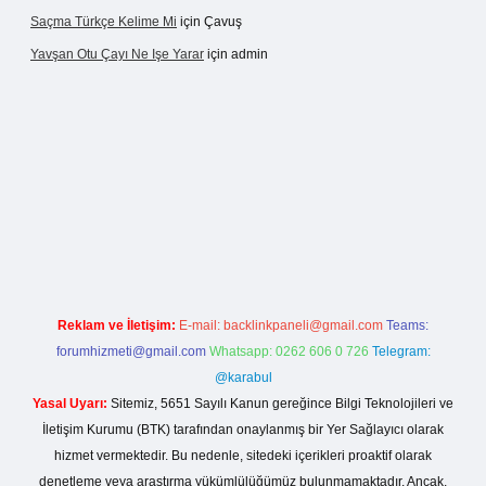
Saçma Türkçe Kelime Mi
için
Çavuş
Yavşan Otu Çayı Ne Işe Yarar
için
admin
etexper.live/
Reklam ve İletişim:
E-mail:
backlinkpaneli@gmail.com
Teams:
forumhizmeti@gmail.com
Whatsapp: 0262 606 0 726
Telegram:
@karabul
Yasal Uyarı:
Sitemiz, 5651 Sayılı Kanun gereğince Bilgi Teknolojileri ve
İletişim Kurumu (BTK) tarafından onaylanmış bir Yer Sağlayıcı olarak
hizmet vermektedir. Bu nedenle, sitedeki içerikleri proaktif olarak
denetleme veya araştırma yükümlülüğümüz bulunmamaktadır. Ancak,