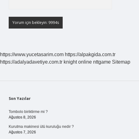
https://www.yucetasarim.com
https://alpakgida.com.tr
https://adalyadavetiye.com.tr
knight online
nttgame
Sitemap
Sidebar
Son Yazılar
Tombolo biriktirme mi ?
Ağustos 8, 2026
Kurutma makinesi ütü kuruluğu nedir ?
Ağustos 7, 2026