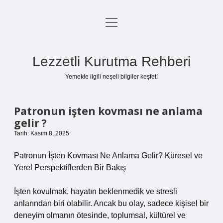
menüyü
Anasayfa
aç
Gizlilik Politikası
Lezzetli Kurutma Rehberi
Yasal Uyarı
Yemekle ilgili neşeli bilgiler keşfet!
Hakkımızda
Patronun işten kovması ne anlama
gelir ?
Tarih: Kasım 8, 2025
Patronun İşten Kovması Ne Anlama Gelir? Küresel ve
Yerel Perspektiflerden Bir Bakış
İşten kovulmak, hayatın beklenmedik ve stresli
anlarından biri olabilir. Ancak bu olay, sadece kişisel bir
deneyim olmanın ötesinde, toplumsal, kültürel ve