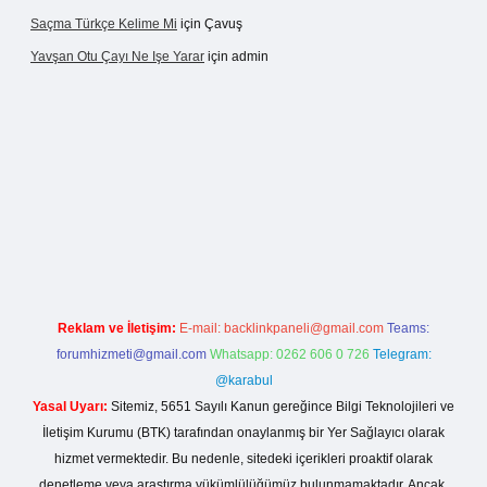
Saçma Türkçe Kelime Mi
için
Çavuş
Yavşan Otu Çayı Ne Işe Yarar
için
admin
live/
Reklam ve İletişim:
E-mail:
backlinkpaneli@gmail.com
Teams:
forumhizmeti@gmail.com
Whatsapp: 0262 606 0 726
Telegram:
@karabul
Yasal Uyarı:
Sitemiz, 5651 Sayılı Kanun gereğince Bilgi Teknolojileri ve
İletişim Kurumu (BTK) tarafından onaylanmış bir Yer Sağlayıcı olarak
hizmet vermektedir. Bu nedenle, sitedeki içerikleri proaktif olarak
denetleme veya araştırma yükümlülüğümüz bulunmamaktadır. Ancak,