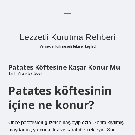
menüyü
Anasayfa
aç
Gizlilik Politikası
Lezzetli Kurutma Rehberi
Yasal Uyarı
Yemekle ilgili neşeli bilgiler keşfet!
Hakkımızda
Patates Köftesine Kaşar Konur Mu
Tarih: Aralık 27, 2024
Patates köftesinin
içine ne konur?
Önce patatesleri güzelce haşlayıp ezin. Sonra kıyılmış
maydanoz, yumurta, tuz ve karabiberi ekleyin. Son