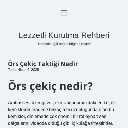
menüyü
Anasayfa
aç
Gizlilik Politikası
Lezzetli Kurutma Rehberi
Yasal Uyarı
Yemekle ilgili neşeli bilgiler keşfet!
Hakkımızda
Örs Çekiç Taktiği Nedir
Tarih: Nisan 6, 2025
Örs çekiç nedir?
Ambosses, üzengi ve çekiç vücudumuzdaki en küçük
kemiklerdir. Sadece birkaç mm uzunluğunda olan bu
kemikler, dinlemede çok önemli bir rol oynar: ses
dalgalarını videoda olduğu gibi iç kulağa titreştirirler.