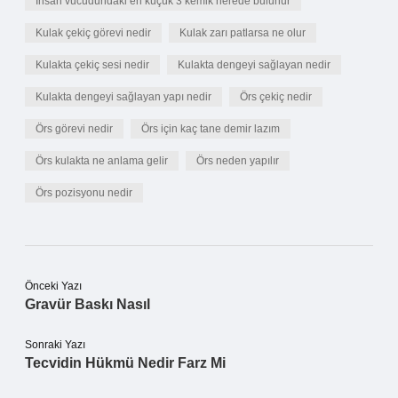
İnsan vücudundaki en küçük 3 kemik nerede bulunur
Kulak çekiç görevi nedir
Kulak zarı patlarsa ne olur
Kulakta çekiç sesi nedir
Kulakta dengeyi sağlayan nedir
Kulakta dengeyi sağlayan yapı nedir
Örs çekiç nedir
Örs görevi nedir
Örs için kaç tane demir lazım
Örs kulakta ne anlama gelir
Örs neden yapılır
Örs pozisyonu nedir
Önceki Yazı
Gravür Baskı Nasıl
Sonraki Yazı
Tecvidin Hükmü Nedir Farz Mi