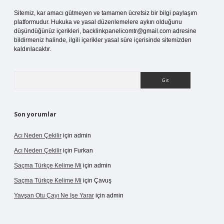
Sitemiz, kar amacı gütmeyen ve tamamen ücretsiz bir bilgi paylaşım
platformudur. Hukuka ve yasal düzenlemelere aykırı olduğunu
düşündüğünüz içerikleri,
backlinkpanelicomtr@gmail.com
adresine
bildirmeniz halinde, ilgili içerikler yasal süre içerisinde sitemizden
kaldırılacaktır.
Arama
Son yorumlar
Acı Neden Çekilir
için
admin
Acı Neden Çekilir
için
Furkan
Saçma Türkçe Kelime Mi
için
admin
Saçma Türkçe Kelime Mi
için
Çavuş
Yavşan Otu Çayı Ne Işe Yarar
için
admin