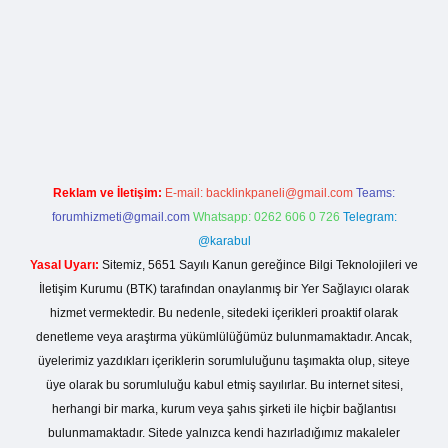
ve/
Reklam ve İletişim:
E-mail:
backlinkpaneli@gmail.com
Teams:
forumhizmeti@gmail.com
Whatsapp: 0262 606 0 726
Telegram:
@karabul
Yasal Uyarı:
Sitemiz, 5651 Sayılı Kanun gereğince Bilgi Teknolojileri ve
İletişim Kurumu (BTK) tarafından onaylanmış bir Yer Sağlayıcı olarak
hizmet vermektedir. Bu nedenle, sitedeki içerikleri proaktif olarak
denetleme veya araştırma yükümlülüğümüz bulunmamaktadır. Ancak,
üyelerimiz yazdıkları içeriklerin sorumluluğunu taşımakta olup, siteye
üye olarak bu sorumluluğu kabul etmiş sayılırlar. Bu internet sitesi,
herhangi bir marka, kurum veya şahıs şirketi ile hiçbir bağlantısı
bulunmamaktadır. Sitede yalnızca kendi hazırladığımız makaleler