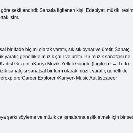
 göre şekillendirdi; Sanatla ilgilenen kişi. Edebiyat, müzik, resi
rtak isim.
 bir ifade biçimi olarak yaratır, sık sık oynar ve üretir. Sanatçı
 yaratır, genellikle müzik çalır ve üretir. Bir müzik sanatçısı ne
artist Gezgini ›Karry› Müzik-Yetkili Google (İngilizce → Türk) ·
üzik sanatçısı sanatsal bir form olarak müzik yaratır, genellikle
arerexplorerCareer Explorer ›Kariyer› Music Autitistcareer
eya şarkı söyleme ve müzik çalışmalarına eşlik etmek için bir se