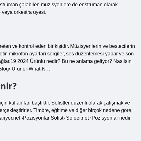
Enstrüman çalabilen müzisyenlere de enstrüman olarak
up veya orkestra üyesi.
ten ve kontrol eden bir kişidir. Müzisyenlerin ve bestecilerin
yönetir, mikrofon ayarları sergiler, ses düzenlemesi yapar ve son
lar.19 2024 Ürünlü nedir? Bu ne anlama geliyor? Nasılsın
 ›Blog› Ürünör-What-N …
nir?
çin kullanılan başlıktır. Solistler düzenli olarak çalışmak ve
rçekleştirirler. Timbre, eğitime ve diğer birçok nedene göre,
tkariyer.net ›Pozisyonlar Solist› Soloer.net ›Pozisyonlar nedir