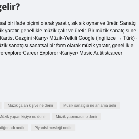
elir?
 bir ifade biçimi olarak yaratır, sık sık oynar ve üretir. Sanatçı
 yaratır, genellikle müzik çalır ve üretir. Bir müzik sanatçısı ne
artist Gezgini ›Karry› Müzik-Yetkili Google (İngilizce → Türk) ·
üzik sanatçısı sanatsal bir form olarak müzik yaratır, genellikle
arerexplorerCareer Explorer ›Kariyer› Music Autitistcareer
Müzik çalan kişiye ne denir
Müzik sanatçısı ne anlama gelir
Müzik yapan kişiye ne denir
Müzik yapımcısı ne denir
diğer adı nedir
Piyanist mesleği nedir