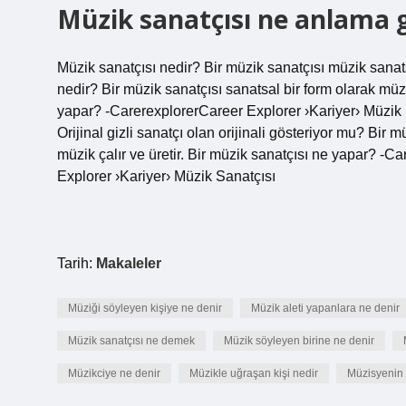
Müzik sanatçısı ne anlama g
Müzik sanatçısı nedir? Bir müzik sanatçısı müzik sanatsal
nedir? Bir müzik sanatçısı sanatsal bir form olarak müzik
yapar? -CarerexplorerCareer Explorer ›Kariyer› Müzik K
Orijinal gizli sanatçı olan orijinali gösteriyor mu? Bir m
müzik çalır ve üretir. Bir müzik sanatçısı ne yapar? -C
Explorer ›Kariyer› Müzik Sanatçısı
Tarih:
Makaleler
Müziği söyleyen kişiye ne denir
Müzik aleti yapanlara ne denir
Müzik sanatçısı ne demek
Müzik söyleyen birine ne denir
Müzikciye ne denir
Müzikle uğraşan kişi nedir
Müzisyenin 