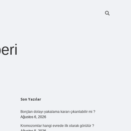
eri
Sidebar
Son Yazılar
https://betexper.live/
Borçtan dolayı yakalama kararı çıkarılabilir mi ?
Ağustos 6, 2026
Kromozomlar hangi evrede ilk olarak görülür ?