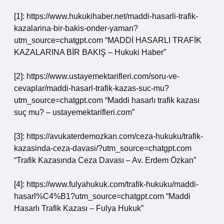
[1]: https://www.hukukihaber.net/maddi-hasarli-trafik-
kazalarina-bir-bakis-onder-yaman?
utm_source=chatgpt.com “MADDİ HASARLI TRAFİK
KAZALARINA BİR BAKIŞ – Hukuki Haber”
[2]: https://www.ustayemektarifleri.com/soru-ve-
cevaplar/maddi-hasarl-trafik-kazas-suc-mu?
utm_source=chatgpt.com “Maddi hasarlı trafik kazası
suç mu? – ustayemektarifleri.com”
[3]: https://avukaterdemozkan.com/ceza-hukuku/trafik-
kazasinda-ceza-davasi/?utm_source=chatgpt.com
“Trafik Kazasında Ceza Davası – Av. Erdem Özkan”
[4]: https://www.fulyahukuk.com/trafik-hukuku/maddi-
hasarl%C4%B1?utm_source=chatgpt.com “Maddi
Hasarlı Trafik Kazası – Fulya Hukuk”