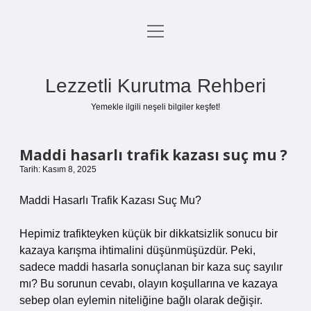
menüyü
Anasayfa
aç
Gizlilik Politikası
Lezzetli Kurutma Rehberi
Yasal Uyarı
Yemekle ilgili neşeli bilgiler keşfet!
Hakkımızda
Maddi hasarlı trafik kazası suç mu ?
Tarih: Kasım 8, 2025
Maddi Hasarlı Trafik Kazası Suç Mu?
Hepimiz trafikteyken küçük bir dikkatsizlik sonucu bir
kazaya karışma ihtimalini düşünmüşüzdür. Peki,
sadece maddi hasarla sonuçlanan bir kaza suç sayılır
mı? Bu sorunun cevabı, olayın koşullarına ve kazaya
sebep olan eylemin niteliğine bağlı olarak değişir.