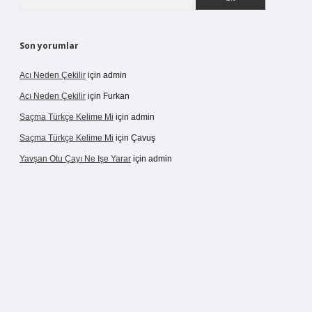
Son yorumlar
Acı Neden Çekilir
için
admin
Acı Neden Çekilir
için
Furkan
Saçma Türkçe Kelime Mi
için
admin
Saçma Türkçe Kelime Mi
için
Çavuş
Yavşan Otu Çayı Ne Işe Yarar
için
admin
ps://betexper.live/