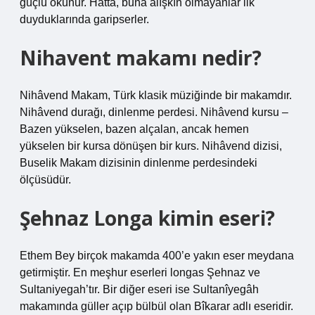
güçlü okunur. Hatta, buna alışkın olmayanlar ilk
duyduklarında garipserler.
Nihavent makamı nedir?
Nihâvend Makam, Türk klasik müziğinde bir makamdır.
Nihâvend durağı, dinlenme perdesi. Nihâvend kursu –
Bazen yükselen, bazen alçalan, ancak hemen
yükselen bir kursa dönüşen bir kurs. Nihâvend dizisi,
Buselik Makam dizisinin dinlenme perdesindeki
ölçüsüdür.
Şehnaz Longa kimin eseri?
Ethem Bey birçok makamda 400’e yakın eser meydana
getirmiştir. En meşhur eserleri longas Şehnaz ve
Sultaniyegah’tır. Bir diğer eseri ise Sultanîyegâh
makamında güller açıp bülbül olan Bîkarar adlı eseridir.