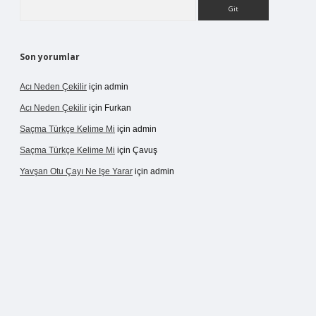
Arama
Son yorumlar
Acı Neden Çekilir
için
admin
Acı Neden Çekilir
için
Furkan
Saçma Türkçe Kelime Mi
için
admin
Saçma Türkçe Kelime Mi
için
Çavuş
Yavşan Otu Çayı Ne Işe Yarar
için
admin
/