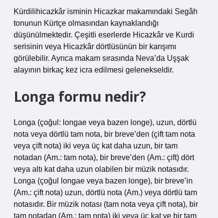
Kürdilihicazkâr isminin Hicazkar makamındaki Segâh
tonunun Kürtçe olmasından kaynaklandığı
düşünülmektedir. Çeşitli eserlerde Hicazkâr ve Kurdi
serisinin veya Hicazkâr dörtlüsünün bir karışımı
görülebilir. Ayrıca makam sırasında Neva’da Uşşak
alayının birkaç kez icra edilmesi gelenekseldir.
Longa formu nedir?
Longa (çoğul: longae veya bazen longe), uzun, dörtlü
nota veya dörtlü tam nota, bir breve’den (çift tam nota
veya çift nota) iki veya üç kat daha uzun, bir tam
notadan (Am.: tam nota), bir breve’den (Am.: çift) dört
veya altı kat daha uzun olabilen bir müzik notasıdır.
Longa (çoğul longae veya bazen longe), bir breve’in
(Am.: çift nota) uzun, dörtlü nota (Am.) veya dörtlü tam
notasıdır. Bir müzik notası (tam nota veya çift nota), bir
tam notadan (Am.: tam nota) iki veya üç kat ve bir tam