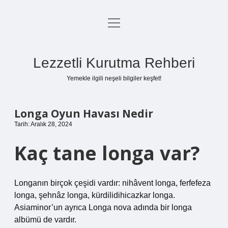
menüyü
Anasayfa
aç
Gizlilik Politikası
Lezzetli Kurutma Rehberi
Yasal Uyarı
Yemekle ilgili neşeli bilgiler keşfet!
Hakkımızda
Longa Oyun Havası Nedir
Tarih: Aralık 28, 2024
Kaç tane longa var?
Longanın birçok çeşidi vardır: nihâvent longa, ferfefeza
longa, şehnâz longa, kürdilidihicazkar longa.
Asiaminor’un ayrıca Longa nova adında bir longa
albümü de vardır.