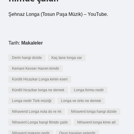
Şehnaz Longa (Tosun Paşa Müzik) – YouTube.
Tarih:
Makaleler
Derin hangi dizide
Kaç tane longa var
Kemani Kevser Hanım kimdir
Kürdili Hicazkar Longa kimin eseri
Kürdili hicazkar longa ne demek
Longa formu nedir
Longa nedir Türk müziği
Longa ve sirto ne demek
Nihavend Longa nota do re mi
Nihavent longa hangi dizide
Nihavent Longa hangi filmde çaldı
Nihavent longa kime ait
Nihavent makamı nedir
Oyun havaları nelerdir