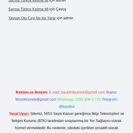
Saçma Türkçe Kelime Mi
için
admin
Saçma Türkçe Kelime Mi
için
Çavuş
Yavşan Otu Çayı Ne Işe Yarar
için
admin
er.live/
Reklam ve İletişim:
E-mail:
backlinkpaneli@gmail.com
Teams:
forumhizmeti@gmail.com
Whatsapp: 0262 606 0 726
Telegram:
@karabul
Yasal Uyarı:
Sitemiz, 5651 Sayılı Kanun gereğince Bilgi Teknolojileri ve
İletişim Kurumu (BTK) tarafından onaylanmış bir Yer Sağlayıcı olarak
hizmet vermektedir. Bu nedenle, sitedeki içerikleri proaktif olarak