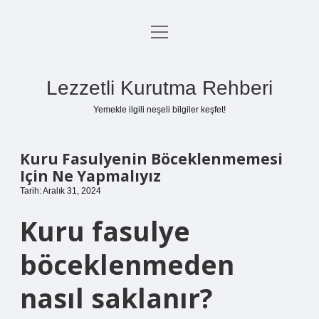
menüyü
Anasayfa
aç
Gizlilik Politikası
Lezzetli Kurutma Rehberi
Yasal Uyarı
Yemekle ilgili neşeli bilgiler keşfet!
Hakkımızda
Kuru Fasulyenin Böceklenmemesi
Için Ne Yapmalıyız
Tarih: Aralık 31, 2024
Kuru fasulye
böceklenmeden
nasıl saklanır?