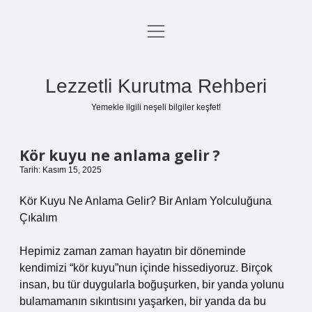
menüyü
Anasayfa
aç
Gizlilik Politikası
Lezzetli Kurutma Rehberi
Yasal Uyarı
Yemekle ilgili neşeli bilgiler keşfet!
Hakkımızda
Kör kuyu ne anlama gelir ?
Tarih: Kasım 15, 2025
Kör Kuyu Ne Anlama Gelir? Bir Anlam Yolculuğuna
Çıkalım
Hepimiz zaman zaman hayatın bir döneminde
kendimizi “kör kuyu”nun içinde hissediyoruz. Birçok
insan, bu tür duygularla boğuşurken, bir yanda yolunu
bulamamanın sıkıntısını yaşarken, bir yanda da bu