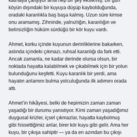
katmaya çalışıyor ama hep bir şey eksikmiş. Bir gün
köyün dışındaki bir kuyuya düşüp kaybolduğunda,
oradaki karanlıkla baş başa kalmış. Uzun süre kimse
onu aramamış. Zihninde, yalnızlığın, karanlığın ve
belirsizliğin hüküm sürdüğü bir kör kuyu vardı.
Ahmet, korku içinde kuyunun derinliklerine bakarken,
aslında içindeki çıkmazı, ruhsal karanlığı da fark etti.
Ancak zamanla, ne kadar derinde olursa olsun, bir
noktada hayatta kalabilmek ve çıkabilmek için bir yolun
bulunduğunu keşfetti. Kuyu karanlık bir yerdi, ama
hayatın anlamını bulma yolculuğunda ilk adımını orada
attı.
Ahmet’in hikâyesi, belki de hepimizin zaman zaman
yaşadığı bir durumu yansıtıyor. Kimi zaman yaşadığımız
duygusal krizler, içsel çıkmazlar, hayatta kaybolmuş
gibi hissettiğimiz anlar, birer kör kuyu gibi gelir. Ama her
kuyu, bir çıkışa sahiptir — ya da en azından bu çıkışı