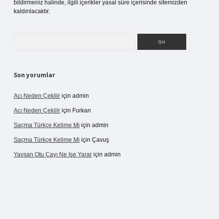
bildirmeniz halinde, ilgili içerikler yasal süre içerisinde sitemizden
kaldırılacaktır.
Arama
Son yorumlar
Acı Neden Çekilir
için
admin
Acı Neden Çekilir
için
Furkan
Saçma Türkçe Kelime Mi
için
admin
Saçma Türkçe Kelime Mi
için
Çavuş
Yavşan Otu Çayı Ne Işe Yarar
için
admin