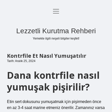
menüyü
Anasayfa
aç
Gizlilik Politikası
Lezzetli Kurutma Rehberi
Yasal Uyarı
Yemekle ilgili neşeli bilgiler keşfet!
Hakkımızda
Kontrfile Et Nasıl Yumuşatılır
Tarih: Aralık 25, 2024
Dana kontrfile nasıl
yumuşak pişirilir?
Etin sert dokusunu yumuşatmak için pişirmeden önce
en az 3-4 saat marine etmeniz önerilir. Zamanınız varsa