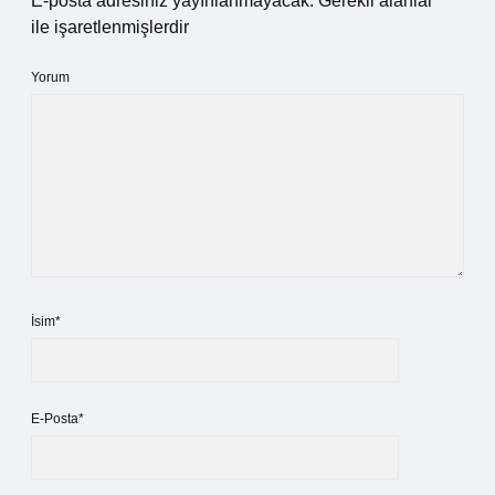
E-posta adresiniz yayınlanmayacak.
Gerekli alanlar
*
ile işaretlenmişlerdir
Yorum
İsim*
E-Posta*