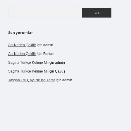
Arama
Son yorumlar
Acı Neden Çekilir
için
admin
Acı Neden Çekilir
için
Furkan
Saçma Türkçe Kelime Mi
için
admin
Saçma Türkçe Kelime Mi
için
Çavuş
Yavşan Otu Çayı Ne Işe Yarar
için
admin
ive/