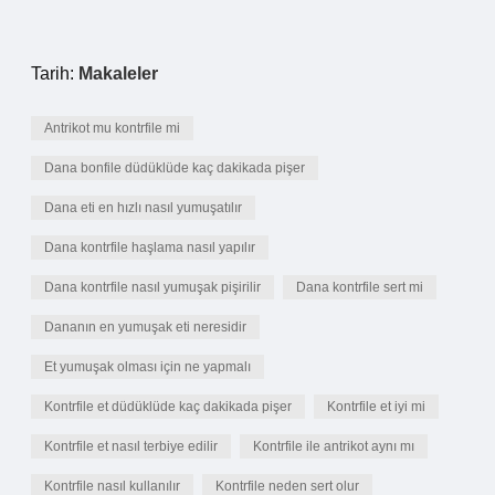
Tarih:
Makaleler
Antrikot mu kontrfile mi
Dana bonfile düdüklüde kaç dakikada pişer
Dana eti en hızlı nasıl yumuşatılır
Dana kontrfile haşlama nasıl yapılır
Dana kontrfile nasıl yumuşak pişirilir
Dana kontrfile sert mi
Dananın en yumuşak eti neresidir
Et yumuşak olması için ne yapmalı
Kontrfile et düdüklüde kaç dakikada pişer
Kontrfile et iyi mi
Kontrfile et nasıl terbiye edilir
Kontrfile ile antrikot aynı mı
Kontrfile nasıl kullanılır
Kontrfile neden sert olur