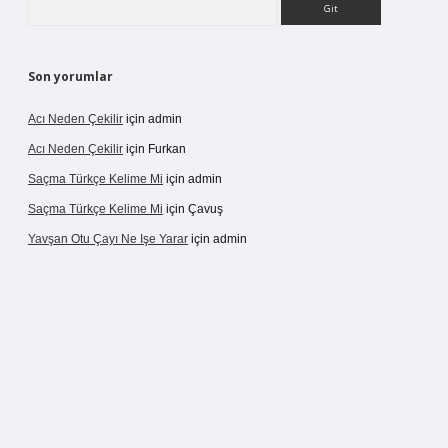
Son yorumlar
Acı Neden Çekilir
için
admin
Acı Neden Çekilir
için
Furkan
Saçma Türkçe Kelime Mi
için
admin
Saçma Türkçe Kelime Mi
için
Çavuş
Yavşan Otu Çayı Ne Işe Yarar
için
admin
r.live/