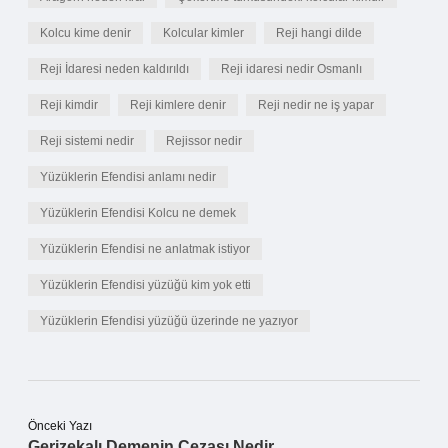
Kolcu kime denir
Kolcular kimler
Reji hangi dilde
Reji İdaresi neden kaldırıldı
Reji idaresi nedir Osmanlı
Reji kimdir
Reji kimlere denir
Reji nedir ne iş yapar
Reji sistemi nedir
Rejissor nedir
Yüzüklerin Efendisi anlamı nedir
Yüzüklerin Efendisi Kolcu ne demek
Yüzüklerin Efendisi ne anlatmak istiyor
Yüzüklerin Efendisi yüzüğü kim yok etti
Yüzüklerin Efendisi yüzüğü üzerinde ne yazıyor
Önceki Yazı
Gerizekalı Demenin Cezası Nedir