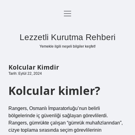
menüyü
Anasayfa
aç
Gizlilik Politikası
Lezzetli Kurutma Rehberi
Yasal Uyarı
Yemekle ilgili neşeli bilgiler keşfet!
Hakkımızda
Kolcular Kimdir
Tarih: Eylül 22, 2024
Kolcular kimler?
Rangers, Osmanlı İmparatorluğu’nun belirli
bölgelerinde iç güvenliği sağlayan görevlilerdi.
Rangers, gümrükte çalışan “gümrük muhafızlarından”,
cizye toplama sırasında seçim görevlilerinin