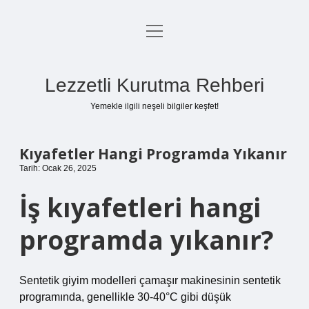
menüyü
Anasayfa
aç
Gizlilik Politikası
Lezzetli Kurutma Rehberi
Yasal Uyarı
Yemekle ilgili neşeli bilgiler keşfet!
Hakkımızda
Kıyafetler Hangi Programda Yıkanır
Tarih: Ocak 26, 2025
İş kıyafetleri hangi
programda yıkanır?
Sentetik giyim modelleri çamaşır makinesinin sentetik
programında, genellikle 30-40°C gibi düşük