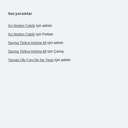
Son yorumlar
Acı Neden Çekilir
için
admin
Acı Neden Çekilir
için
Furkan
Saçma Türkçe Kelime Mi
için
admin
Saçma Türkçe Kelime Mi
için
Çavuş
Yavşan Otu Çayı Ne Işe Yarar
için
admin
.live/