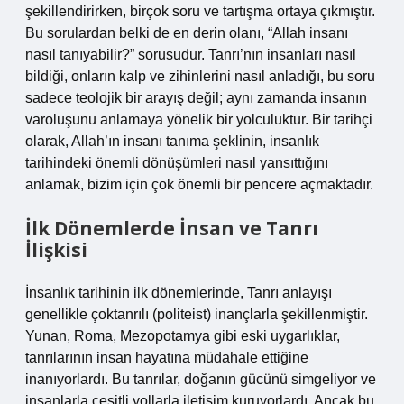
şekillendirirken, birçok soru ve tartışma ortaya çıkmıştır.
Bu sorulardan belki de en derin olanı, “Allah insanı
nasıl tanıyabilir?” sorusudur. Tanrı’nın insanları nasıl
bildiği, onların kalp ve zihinlerini nasıl anladığı, bu soru
sadece teolojik bir arayış değil; aynı zamanda insanın
varoluşunu anlamaya yönelik bir yolculuktur. Bir tarihçi
olarak, Allah’ın insanı tanıma şeklinin, insanlık
tarihindeki önemli dönüşümleri nasıl yansıttığını
anlamak, bizim için çok önemli bir pencere açmaktadır.
İlk Dönemlerde İnsan ve Tanrı
İlişkisi
İnsanlık tarihinin ilk dönemlerinde, Tanrı anlayışı
genellikle çoktanrılı (politeist) inançlarla şekillenmiştir.
Yunan, Roma, Mezopotamya gibi eski uygarlıklar,
tanrılarının insan hayatına müdahale ettiğine
inanıyorlardı. Bu tanrılar, doğanın gücünü simgeliyor ve
insanlarla çeşitli yollarla iletişim kuruyorlardı. Ancak bu