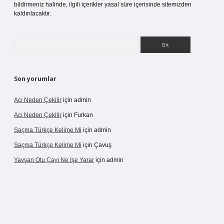
bildirmeniz halinde, ilgili içerikler yasal süre içerisinde sitemizden
kaldırılacaktır.
Arama
Son yorumlar
Acı Neden Çekilir
için
admin
Acı Neden Çekilir
için
Furkan
Saçma Türkçe Kelime Mi
için
admin
Saçma Türkçe Kelime Mi
için
Çavuş
Yavşan Otu Çayı Ne Işe Yarar
için
admin