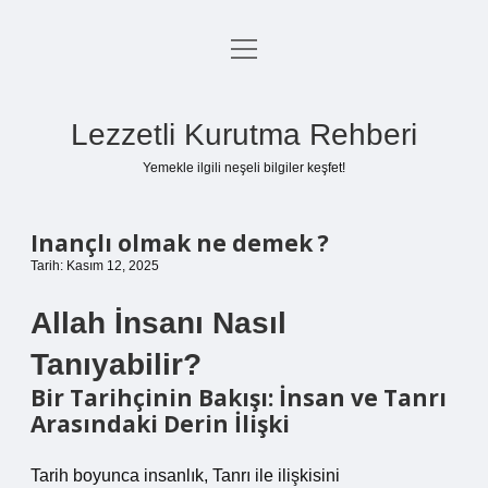
menüyü
Anasayfa
aç
Gizlilik Politikası
Lezzetli Kurutma Rehberi
Yasal Uyarı
Yemekle ilgili neşeli bilgiler keşfet!
Hakkımızda
Inançlı olmak ne demek ?
Tarih: Kasım 12, 2025
Allah İnsanı Nasıl
Tanıyabilir?
Bir Tarihçinin Bakışı: İnsan ve Tanrı
Arasındaki Derin İlişki
Tarih boyunca insanlık, Tanrı ile ilişkisini