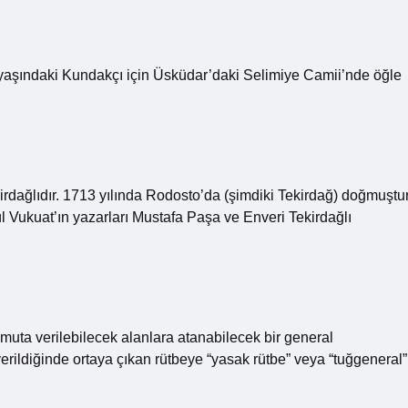
 yaşındaki Kundakçı için Üsküdar’daki Selimiye Camii’nde öğle
rdağlıdır. 1713 yılında Rodosto’da (şimdiki Tekirdağ) doğmuştur
-ül Vukuat’ın yazarları Mustafa Paşa ve Enveri Tekirdağlı
ta verilebilecek alanlara atanabilecek bir general
rildiğinde ortaya çıkan rütbeye “yasak rütbe” veya “tuğgeneral”