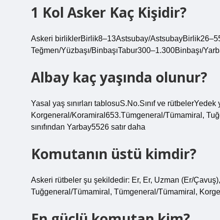
1 Kol Asker Kaç Kişidir?
Askeri birliklerBirlik8–13Astsubay/AstsubayBirlik2
Teğmen/Yüzbaşı/BinbaşıTabur300–1.300Binbaşı/Yarba
Albay kaç yaşında olunur?
Yasal yaş sınırları tablosuS.No.Sınıf ve rütbelerYedek 
Korgeneral/Koramiral653.Tümgeneral/Tümamiral, Tuğg
sınıfından Yarbay5526 satır daha
Komutanın üstü kimdir?
Askeri rütbeler şu şekildedir: Er, Er, Uzman (Er/Çavu
Tuğgeneral/Tümamiral, Tümgeneral/Tümamiral, Korgen
En güçlü komutan kim?