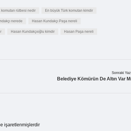
 komutan rütbesi nedir
En büyük Türk komutan kimdir
ndakçı nerede
Hasan Kundakçı Paşa nereli
r
Hasan Kundakçıoğlu kimdir
Hasan Paşa nereli
Sonraki Yaz
Belediye Kömürün De Altın Var M
le işaretlenmişlerdir