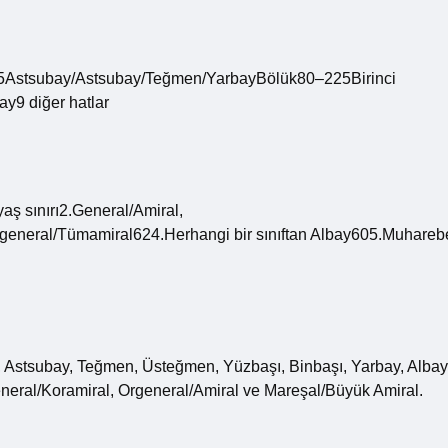
6–55Astsubay/Astsubay/Teğmen/YarbayBölük80–225Birinci
y9 diğer hatlar
yaş sınırı2.General/Amiral,
eneral/Tümamiral624.Herhangi bir sınıftan Albay605.Muhareb
ş), Astsubay, Teğmen, Üsteğmen, Yüzbaşı, Binbaşı, Yarbay, Albay
eral/Koramiral, Orgeneral/Amiral ve Mareşal/Büyük Amiral.