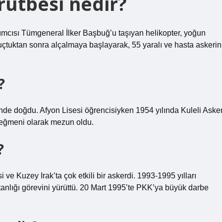
rütbesi nedir?
mcısı Tümgeneral İlker Başbuğ’u taşıyan helikopter, yoğun
 uçtuktan sonra alçalmaya başlayarak, 55 yaralı ve hasta askerin
?
nde doğdu. Afyon Lisesi öğrencisiyken 1954 yılında Kuleli Asker
 teğmeni olarak mezun oldu.
?
e Kuzey Irak’ta çok etkili bir askerdi. 1993-1995 yılları
nlığı görevini yürüttü. 20 Mart 1995’te PKK’ya büyük darbe