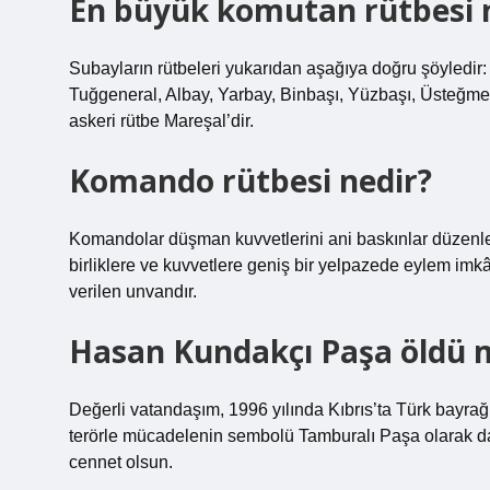
En büyük komutan rütbesi 
Subayların rütbeleri yukarıdan aşağıya doğru şöyledir
Tuğgeneral, Albay, Yarbay, Binbaşı, Yüzbaşı, Üsteğm
askeri rütbe Mareşal’dir.
Komando rütbesi nedir?
Komandolar düşman kuvvetlerini ani baskınlar düzenleyer
birliklere ve kuvvetlere geniş bir yelpazede eylem imk
verilen unvandır.
Hasan Kundakçı Paşa öldü 
Değerli vatandaşım, 1996 yılında Kıbrıs’ta Türk bayrağ
terörle mücadelenin sembolü Tamburalı Paşa olarak da
cennet olsun.