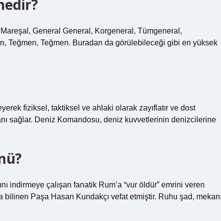
nedir?
: Mareşal, General General, Korgeneral, Tümgeneral,
en, Teğmen, Teğmen. Buradan da görülebileceği gibi en yüksek
ek fiziksel, taktiksel ve ahlaki olarak zayıflatır ve dost
ânı sağlar. Deniz Komandosu, deniz kuvvetlerinin denizcilerine
mü?
ını indirmeye çalışan fanatik Rum’a “vur öldür” emrini veren
 bilinen Paşa Hasan Kundakçı vefat etmiştir. Ruhu şad, mekan