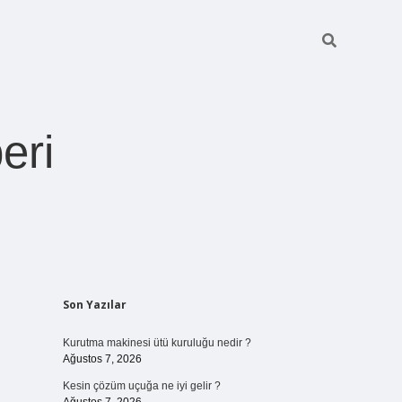
eri
Sidebar
Son Yazılar
https://betexper.live/
Kurutma makinesi ütü kuruluğu nedir ?
Ağustos 7, 2026
Kesin çözüm uçuğa ne iyi gelir ?