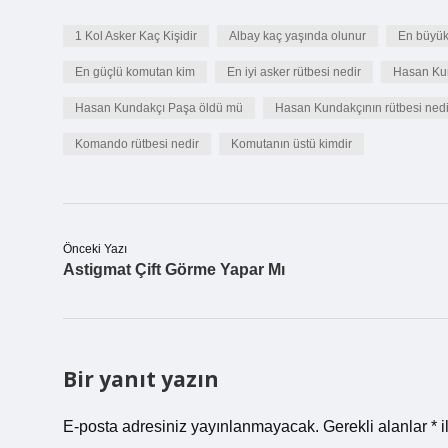
1 Kol Asker Kaç Kişidir
Albay kaç yaşında olunur
En büyük
En güçlü komutan kim
En iyi asker rütbesi nedir
Hasan Ku
Hasan Kundakçı Paşa öldü mü
Hasan Kundakçının rütbesi nedi
Komando rütbesi nedir
Komutanın üstü kimdir
Önceki Yazı
Astigmat Çift Görme Yapar Mı
Bir yanıt yazın
E-posta adresiniz yayınlanmayacak.
Gerekli alanlar
*
i