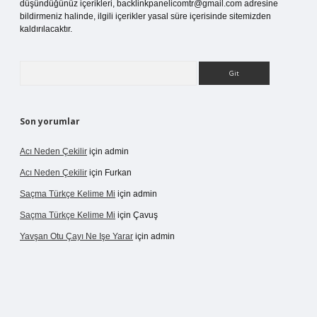
düşündüğünüz içerikleri,
backlinkpanelicomtr@gmail.com
adresine
bildirmeniz halinde, ilgili içerikler yasal süre içerisinde sitemizden
kaldırılacaktır.
Arama
Son yorumlar
Acı Neden Çekilir
için
admin
Acı Neden Çekilir
için
Furkan
Saçma Türkçe Kelime Mi
için
admin
Saçma Türkçe Kelime Mi
için
Çavuş
Yavşan Otu Çayı Ne Işe Yarar
için
admin