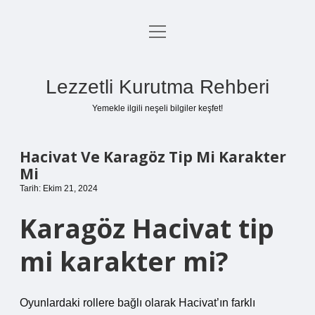
menüyü
Anasayfa
aç
Gizlilik Politikası
Lezzetli Kurutma Rehberi
Yasal Uyarı
Yemekle ilgili neşeli bilgiler keşfet!
Hakkımızda
Hacivat Ve Karagöz Tip Mi Karakter
Mi
Tarih: Ekim 21, 2024
Karagöz Hacivat tip
mi karakter mi?
Oyunlardaki rollere bağlı olarak Hacivat’ın farklı