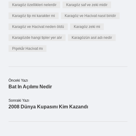
Karagöz özellikleri nelerdir
Karagöz saf ve zeki midir
Karagöz tip mi karakter mi
Karagöz ve Hacivat nasıl biridir
Karagöz ve Hacivat neden öldü
Karagöz zeki mi
Karagözde hangi tipler yer alır
Karagözün asıl adı nedir
Pişekâr Hacivat mı
Önceki Yazı
Bat In Açılımı Nedir
Sonraki Yazı
2008 Dünya Kupasını Kim Kazandı