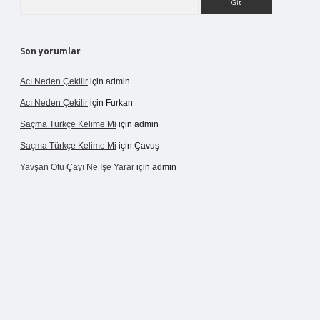
Son yorumlar
Acı Neden Çekilir
için
admin
Acı Neden Çekilir
için
Furkan
Saçma Türkçe Kelime Mi
için
admin
Saçma Türkçe Kelime Mi
için
Çavuş
Yavşan Otu Çayı Ne Işe Yarar
için
admin
ve/