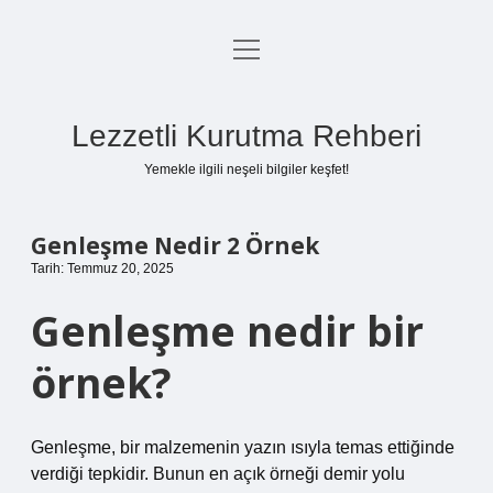
menüyü
Anasayfa
aç
Gizlilik Politikası
Lezzetli Kurutma Rehberi
Yasal Uyarı
Yemekle ilgili neşeli bilgiler keşfet!
Hakkımızda
Genleşme Nedir 2 Örnek
Tarih: Temmuz 20, 2025
Genleşme nedir bir
örnek?
Genleşme, bir malzemenin yazın ısıyla temas ettiğinde
verdiği tepkidir. Bunun en açık örneği demir yolu