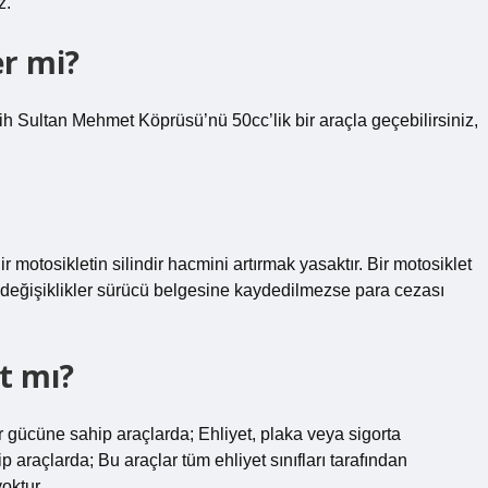
z.
er mi?
 Sultan Mehmet Köprüsü’nü 50cc’lik bir araçla geçebilirsiniz,
ir motosikletin silindir hacmini artırmak yasaktır. Bir motosiklet
lan değişiklikler sürücü belgesine kaydedilmezse para cezası
rt mı?
cüne sahip araçlarda; Ehliyet, plaka veya sigorta
araçlarda; Bu araçlar tüm ehliyet sınıfları tarafından
oktur.