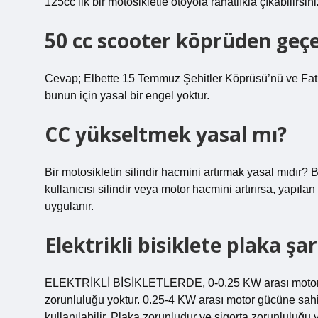
125cc’lik bir motosikletle otoyola rahatlıkla çıkabilirsini
50 cc scooter köprüden geç
Cevap; Elbette 15 Temmuz Şehitler Köprüsü’nü ve Fatih
bunun için yasal bir engel yoktur.
CC yükseltmek yasal mı?
Bir motosikletin silindir hacmini artırmak yasal mıdır? B
kullanıcısı silindir veya motor hacmini artırırsa, yapı
uygulanır.
Elektrikli bisiklete plaka şa
ELEKTRİKLİ BİSİKLETLERDE, 0-0.25 KW arası motor gü
zorunluluğu yoktur. 0.25-4 KW arası motor gücüne sahip 
kullanılabilir. Plaka zorunludur ve sigorta zorunluluğu y