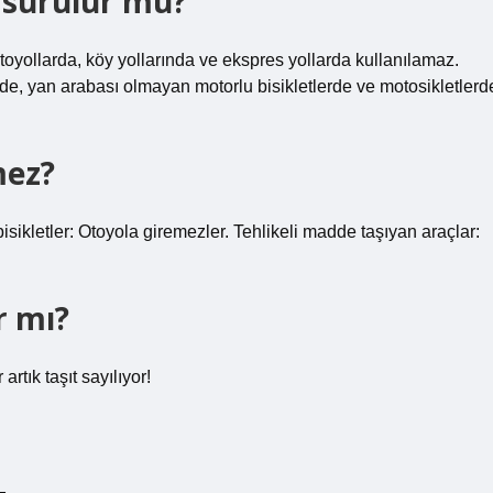
t sürülür mü?
otoyollarda, köy yollarında ve ekspres yollarda kullanılamaz.
rde, yan arabası olmayan motorlu bisikletlerde ve motosikletlerd
mez?
isikletler: Otoyola giremezler. Tehlikeli madde taşıyan araçlar:
ır mı?
 artık taşıt sayılıyor!