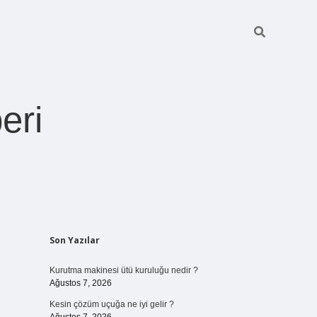
eri
Sidebar
Son Yazılar
https://betexper.live/
Kurutma makinesi ütü kuruluğu nedir ?
Ağustos 7, 2026
Kesin çözüm uçuğa ne iyi gelir ?