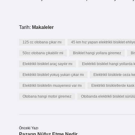
Tarih:
Makaleler
125 cc otobana çıkar mı
45 km hız yapan elektrikli bisiklet ehliy
50cc otobana çıkabilir mi
Bisiklet hangi yollara giremez
Bi
Elektrikli bisiklet araç sayılır mı
Elektrikli bisiklet hangi yollarda k
Elektrikli bisiklet yokuş yukarı çıkar mı
Elektrikli bisiklete ceza ke
Elektrikli bisikletin muayenesi var mı
Elektrikli bisikletlerde kas
Otobana hangi motor giremez
Otobanda elektrikli bisiklet sürül
Önceki Yazı
Pazarın Nüfuz Etme Nedir