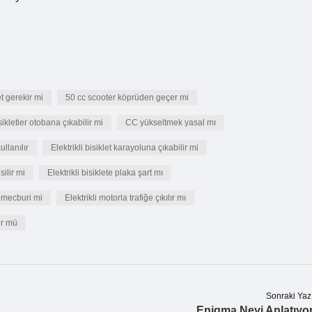
et gerekir mi
50 cc scooter köprüden geçer mi
sikletler otobana çıkabilir mi
CC yükseltmek yasal mı
ullanılır
Elektrikli bisiklet karayoluna çıkabilir mi
silir mi
Elektrikli bisiklete plaka şart mı
k mecburi mi
Elektrikli motorla trafiğe çıkılır mı
ür mü
Sonraki Yaz
Enigma Neyi Anlatıyo