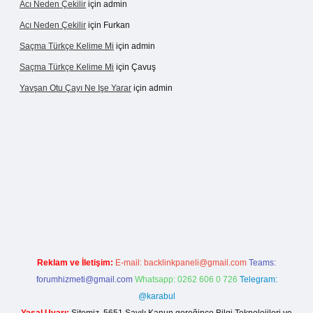
Acı Neden Çekilir
için
admin
Acı Neden Çekilir
için
Furkan
Saçma Türkçe Kelime Mi
için
admin
Saçma Türkçe Kelime Mi
için
Çavuş
Yavşan Otu Çayı Ne Işe Yarar
için
admin
ive/
Reklam ve İletişim:
E-mail:
backlinkpaneli@gmail.com
Teams:
forumhizmeti@gmail.com
Whatsapp: 0262 606 0 726
Telegram:
@karabul