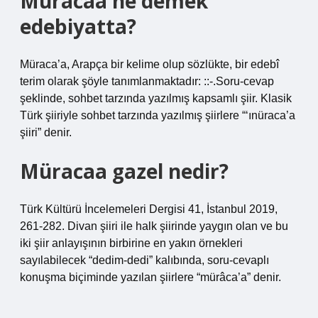
Müracaa ne demek
edebiyatta?
Müraca’a, Arapça bir kelime olup sözlükte, bir edebî
terim olarak şöyle tanımlanmaktadır: ::-.Soru-cevap
şeklinde, sohbet tarzında yazılmış kapsamlı şiir. Klasik
Türk şiiriyle sohbet tarzında yazılmış şiirlere “‘ınüraca’a
şiiri” denir.
Müracaa gazel nedir?
Türk Kültürü İncelemeleri Dergisi 41, İstanbul 2019,
261-282. Divan şiiri ile halk şiirinde yaygın olan ve bu
iki şiir anlayışının birbirine en yakın örnekleri
sayılabilecek “dedim-dedi” kalıbında, soru-cevaplı
konuşma biçiminde yazılan şiirlere “mürâca’a” denir.