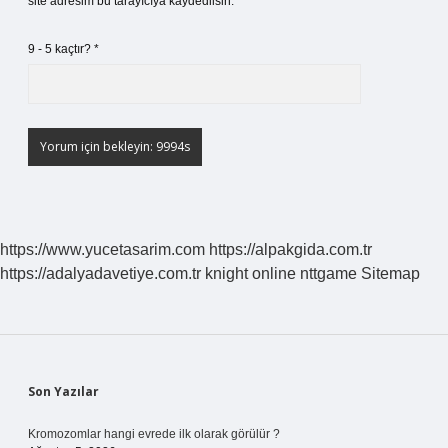
site adresim bu tarayıcıya kaydedilsin.
9 - 5 kaçtır?
*
https://www.yucetasarim.com
https://alpakgida.com.tr
https://adalyadavetiye.com.tr
knight online
nttgame
Sitemap
Sidebar
Son Yazılar
Kromozomlar hangi evrede ilk olarak görülür ?