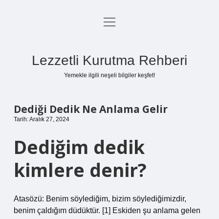
menüyü
Anasayfa
aç
Gizlilik Politikası
Lezzetli Kurutma Rehberi
Yasal Uyarı
Yemekle ilgili neşeli bilgiler keşfet!
Hakkımızda
Dediği Dedik Ne Anlama Gelir
Tarih: Aralık 27, 2024
Dediğim dedik
kimlere denir?
Atasözü: Benim söylediğim, bizim söylediğimizdir,
benim çaldığım düdüktür. [1] Eskiden şu anlama gelen