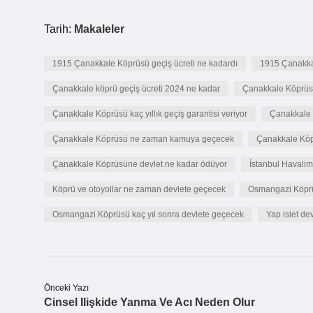
Tarih:
Makaleler
1915 Çanakkale Köprüsü geçiş ücreti ne kadardı
1915 Çanakkal
Çanakkale köprü geçiş ücreti 2024 ne kadar
Çanakkale Köprüsü
Çanakkale Köprüsü kaç yıllık geçiş garantisi veriyor
Çanakkale 
Çanakkale Köprüsü ne zaman kamuya geçecek
Çanakkale Köp
Çanakkale Köprüsüne devlet ne kadar ödüyor
İstanbul Havali
Köprü ve otoyollar ne zaman devlete geçecek
Osmangazi Köprüs
Osmangazi Köprüsü kaç yıl sonra devlete geçecek
Yap islet dev
Önceki Yazı
Cinsel Ilişkide Yanma Ve Acı Neden Olur