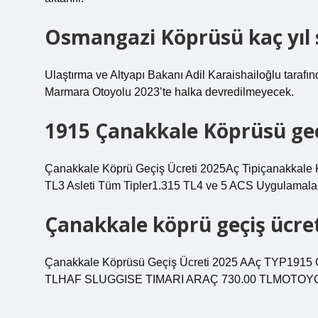
Osmangazi Köprüsü kaç yıl 
Ulaştırma ve Altyapı Bakanı Adil Karaishailoğlu tara
Marmara Otoyolu 2023’te halka devredilmeyecek.
1915 Çanakkale Köprüsü geç
Çanakkale Köprü Geçiş Ücreti 2025Aç Tipiçanakka
TL3 Asleti Tüm Tipler1.315 TL4 ve 5 ACS Uygulamalar
Çanakkale köprü geçiş ücret
Çanakkale Köprüsü Geçiş Ücreti 2025 AAç TYP1915 
TLHAF SLUGGISE TIMARI ARAÇ 730.00 TLMOTOYCHR