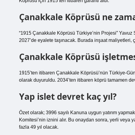
Köprüsü için 1915’ten itibaren garanti aldı.
Çanakkale Köprüsü ne zam
“1915 Çanakkale Köprüsü Türkiye’nin Projesi” Yavuz 
2027’de eyalete taşınacak. Burada inşaat maliyetleri, ça
Çanakkale Köprüsü işletmes
1915’ten itibaren Çanakkale Köprüsü’nün Türkiye-Güne
olarak duyuruldu. 2034’ten itibaren köprü tamamen dev
Yap islet devret kaç yıl?
Özet olarak; 3996 sayılı Kanuna uygun yatırım yapmak i
Komitesi’nin iznini alır. Bu onaydan sonra, yerli veya 
fazla 49 yıl olacak.