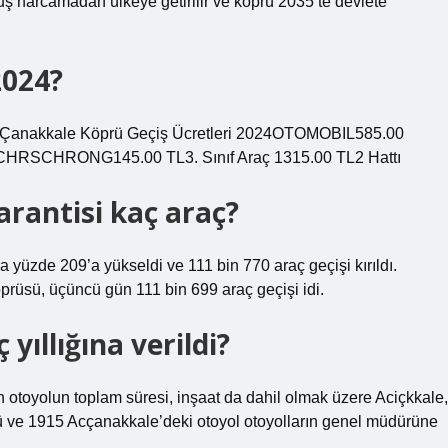
uruş harcamadan ülkeye getirilir ve köprü 2035’te devlete
2024?
 Çanakkale Köprü Geçiş Ücretleri 2024OTOMOBIL585.00
SCHRONG145.00 TL3. Sınıf Araç 1315.00 TL2 Hattı
rantisi kaç araç?
 yüzde 209’a yükseldi ve 111 bin 770 araç geçişi kırıldı.
rüsü, üçüncü gün 111 bin 699 araç geçişi idi.
ıllığına verildi?
 otoyolun toplam süresi, inşaat da dahil olmak üzere Aciçkkale,
ü ve 1915 Acçanakkale’deki otoyol otoyolların genel müdürüne