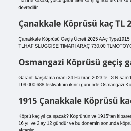
Hazine kasası, yolcu garantileri karşılığında tek bir k
devredilir.
Çanakkale Köprüsü kaç TL 
Çanakkale Köprüsü Geçiş Ücreti 2025 AAç Type1915
TLHAF SLUGGISE TIMARI ARAÇ 730.00 TLMOTOYCHR
Osmangazi Köprüsü geçiş ga
Garanti karşılama oranı 24 Haziran 2023’te 13 Nisan’da
109.000 688 festivalinin ikinci gününde Osmangazi Köp
1915 Çanakkale Köprüsü kaç y
Köprü kaç yıl çalışacak? Köprünün ve 1915’ten itibaren
16 yıl ve 2 ay 12 gündür ve bu dönemin sonunda köpr
aktarılır.