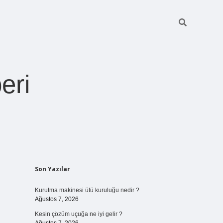
eri
Sidebar
Son Yazılar
https://betexper.live/
Kurutma makinesi ütü kuruluğu nedir ?
Ağustos 7, 2026
Kesin çözüm uçuğa ne iyi gelir ?