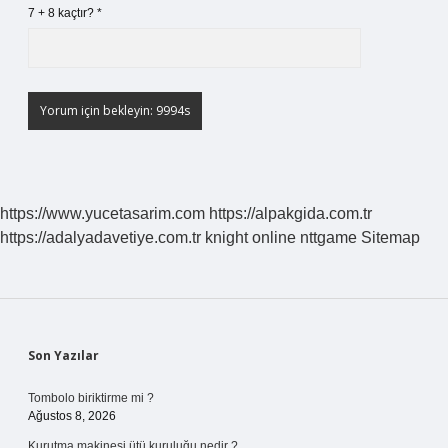
7 + 8 kaçtır?
*
https://www.yucetasarim.com
https://alpakgida.com.tr
https://adalyadavetiye.com.tr
knight online
nttgame
Sitemap
Sidebar
Son Yazılar
Tombolo biriktirme mi ?
Ağustos 8, 2026
Kurutma makinesi ütü kuruluğu nedir ?