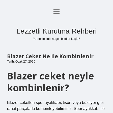
menüyü
Anasayfa
aç
Gizlilik Politikası
Lezzetli Kurutma Rehberi
Yasal Uyarı
Yemekle ilgili neşeli bilgiler keşfet!
Hakkımızda
Blazer Ceket Ne Ile Kombinlenir
Tarih: Ocak 27, 2025
Blazer ceket neyle
kombinlenir?
Blazer ceketleri spor ayakkabı, tişört veya büstiyer gibi
rahat parçalarla kombinleyebilirsiniz. Spor ayakkabı ile