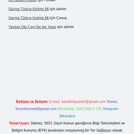
Acı Neden Çekilir
için
Furkan
Saçma Türkçe Kelime Mi
için
admin
Saçma Türkçe Kelime Mi
için
Çavuş
Yavşan Otu Çayı Ne Işe Yarar
için
admin
r.live/
Reklam ve İletişim:
E-mail:
backlinkpaneli@gmail.com
Teams:
forumhizmeti@gmail.com
Whatsapp: 0262 606 0 726
Telegram:
@karabul
Yasal Uyarı:
Sitemiz, 5651 Sayılı Kanun gereğince Bilgi Teknolojileri ve
İletişim Kurumu (BTK) tarafından onaylanmış bir Yer Sağlayıcı olarak