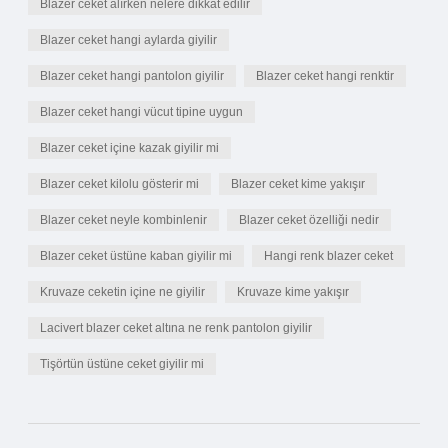
Blazer ceket alırken nelere dikkat edilir
Blazer ceket hangi aylarda giyilir
Blazer ceket hangi pantolon giyilir
Blazer ceket hangi renktir
Blazer ceket hangi vücut tipine uygun
Blazer ceket içine kazak giyilir mi
Blazer ceket kilolu gösterir mi
Blazer ceket kime yakışır
Blazer ceket neyle kombinlenir
Blazer ceket özelliği nedir
Blazer ceket üstüne kaban giyilir mi
Hangi renk blazer ceket
Kruvaze ceketin içine ne giyilir
Kruvaze kime yakışır
Lacivert blazer ceket altına ne renk pantolon giyilir
Tişörtün üstüne ceket giyilir mi