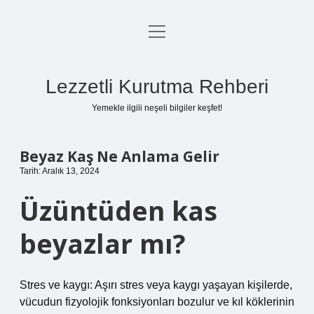
menüyü
Anasayfa
aç
Gizlilik Politikası
Lezzetli Kurutma Rehberi
Yasal Uyarı
Yemekle ilgili neşeli bilgiler keşfet!
Hakkımızda
Beyaz Kaş Ne Anlama Gelir
Tarih: Aralık 13, 2024
Üzüntüden kas
beyazlar mı?
Stres ve kaygı: Aşırı stres veya kaygı yaşayan kişilerde,
vücudun fizyolojik fonksiyonları bozulur ve kıl köklerinin