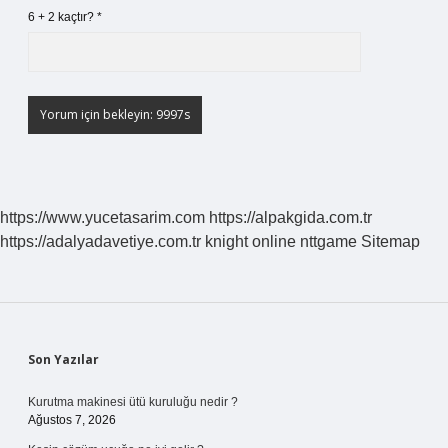
6 + 2 kaçtır?
*
https://www.yucetasarim.com
https://alpakgida.com.tr
https://adalyadavetiye.com.tr
knight online
nttgame
Sitemap
Sidebar
Son Yazılar
Kurutma makinesi ütü kuruluğu nedir ?
Ağustos 7, 2026