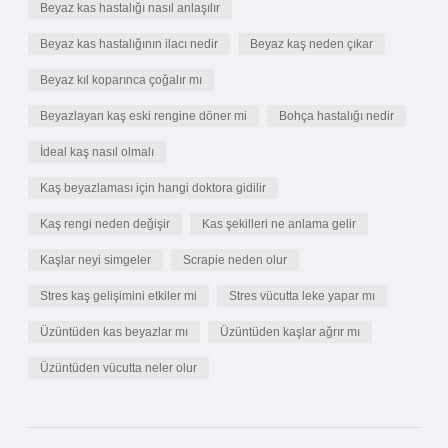
Beyaz kas hastalığı nasıl anlaşılır
Beyaz kas hastalığının ilacı nedir
Beyaz kaş neden çıkar
Beyaz kıl koparınca çoğalır mı
Beyazlayan kaş eski rengine döner mi
Bohça hastalığı nedir
İdeal kaş nasıl olmalı
Kaş beyazlaması için hangi doktora gidilir
Kaş rengi neden değişir
Kas şekilleri ne anlama gelir
Kaşlar neyi simgeler
Scrapie neden olur
Stres kaş gelişimini etkiler mi
Stres vücutta leke yapar mı
Üzüntüden kas beyazlar mı
Üzüntüden kaşlar ağrır mı
Üzüntüden vücutta neler olur