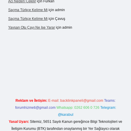
Acı Neden Çekilir
için
Furkan
Saçma Türkçe Kelime Mi
için
admin
Saçma Türkçe Kelime Mi
için
Çavuş
Yavşan Otu Çayı Ne Işe Yarar
için
admin
xper.live/
Reklam ve İletişim:
E-mail:
backlinkpaneli@gmail.com
Teams:
forumhizmeti@gmail.com
Whatsapp: 0262 606 0 726
Telegram:
@karabul
Yasal Uyarı:
Sitemiz, 5651 Sayılı Kanun gereğince Bilgi Teknolojileri ve
İletişim Kurumu (BTK) tarafından onaylanmış bir Yer Sağlayıcı olarak