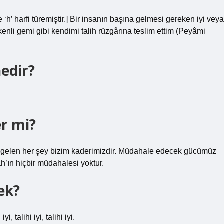
‘h’ harfi türemiştir.] Bir insanın başına gelmesi gereken iyi veya
lkenli gemi gibi kendimi talih rüzgârına teslim ettim (Peyâmi
edir?
er mi?
ıza gelen her şey bizim kaderimizdir. Müdahale edecek gücümüz
lah’ın hiçbir müdahalesi yoktur.
ek?
 talihi iyi, talihi iyi.