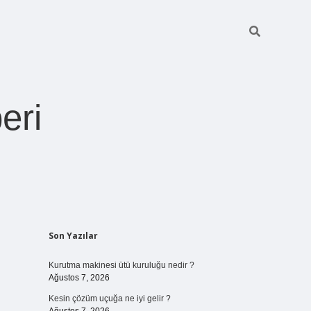
eri
Sidebar
Son Yazılar
https://betexper.live/
Kurutma makinesi ütü kuruluğu nedir ?
Ağustos 7, 2026
Kesin çözüm uçuğa ne iyi gelir ?