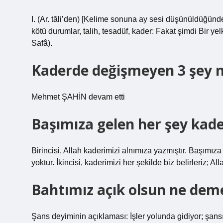
I. (Ar. tāli’den) [Kelime sonuna ay sesi düşünüldüğünde 
kötü durumlar, talih, tesadüf, kader: Fakat şimdi Bir ye
Safâ).
Kaderde değişmeyen 3 şey n
Mehmet ŞAHİN devam etti
Başımıza gelen her şey kad
Birincisi, Allah kaderimizi alnımıza yazmıştır. Başım
yoktur. İkincisi, kaderimizi her şekilde biz belirleriz; Al
Bahtımız açık olsun ne dem
Şans deyiminin açıklaması: İşler yolunda gidiyor; şansı iyi,