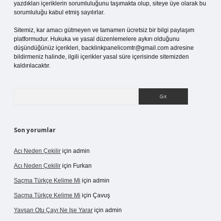
yazdıkları içeriklerin sorumluluğunu taşımakta olup, siteye üye olarak bu
sorumluluğu kabul etmiş sayılırlar.
Sitemiz, kar amacı gütmeyen ve tamamen ücretsiz bir bilgi paylaşım
platformudur. Hukuka ve yasal düzenlemelere aykırı olduğunu
düşündüğünüz içerikleri,
backlinkpanelicomtr@gmail.com
adresine
bildirmeniz halinde, ilgili içerikler yasal süre içerisinde sitemizden
kaldırılacaktır.
Arama
Son yorumlar
Acı Neden Çekilir
için
admin
Acı Neden Çekilir
için
Furkan
Saçma Türkçe Kelime Mi
için
admin
Saçma Türkçe Kelime Mi
için
Çavuş
Yavşan Otu Çayı Ne Işe Yarar
için
admin