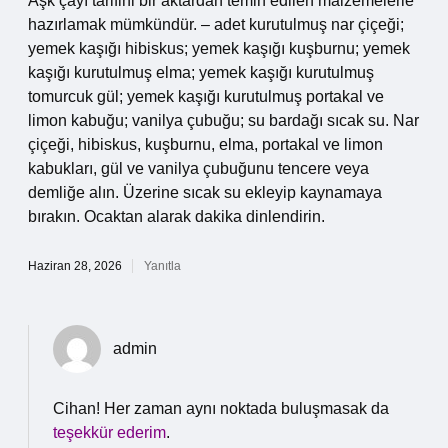
Aşk çayı tarifini bir aktardan temin edilen malzemelerle
hazırlamak mümkündür. – adet kurutulmuş nar çiçeği;
yemek kaşığı hibiskus; yemek kaşığı kuşburnu; yemek
kaşığı kurutulmuş elma; yemek kaşığı kurutulmuş
tomurcuk gül; yemek kaşığı kurutulmuş portakal ve
limon kabuğu; vanilya çubuğu; su bardağı sıcak su. Nar
çiçeği, hibiskus, kuşburnu, elma, portakal ve limon
kabukları, gül ve vanilya çubuğunu tencere veya
demliğe alın. Üzerine sıcak su ekleyip kaynamaya
bırakın. Ocaktan alarak dakika dinlendirin.
Haziran 28, 2026
Yanıtla
admin
Cihan! Her zaman aynı noktada buluşmasak da
teşekkür ederim
.