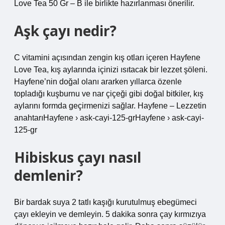
Love Tea 50 Gr – B ile birlikte hazırlanması önerilir.
Aşk çayı nedir?
C vitamini açısından zengin kış otları içeren Hayfene
Love Tea, kış aylarında içinizi ısıtacak bir lezzet şöleni.
Hayfene’nin doğal olanı ararken yıllarca özenle
topladığı kuşburnu ve nar çiçeği gibi doğal bitkiler, kış
aylarını formda geçirmenizi sağlar. Hayfene – Lezzetin
anahtarıHayfene › ask-cayi-125-grHayfene › ask-cayi-
125-gr
Hibiskus çayı nasıl
demlenir?
Bir bardak suya 2 tatlı kaşığı kurutulmuş ebegümeci
çayı ekleyin ve demleyin. 5 dakika sonra çay kırmızıya