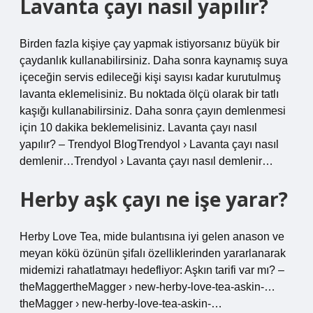
Lavanta çayı nasıl yapılır?
Birden fazla kişiye çay yapmak istiyorsanız büyük bir
çaydanlık kullanabilirsiniz. Daha sonra kaynamış suya
içeceğin servis edileceği kişi sayısı kadar kurutulmuş
lavanta eklemelisiniz. Bu noktada ölçü olarak bir tatlı
kaşığı kullanabilirsiniz. Daha sonra çayın demlenmesi
için 10 dakika beklemelisiniz. Lavanta çayı nasıl
yapılır? – Trendyol BlogTrendyol › Lavanta çayı nasıl
demlenir…Trendyol › Lavanta çayı nasıl demlenir…
Herby aşk çayı ne işe yarar?
Herby Love Tea, mide bulantısına iyi gelen anason ve
meyan kökü özünün şifalı özelliklerinden yararlanarak
midemizi rahatlatmayı hedefliyor: Aşkın tarifi var mı? –
theMaggertheMagger › new-herby-love-tea-askin-…
theMagger › new-herby-love-tea-askin-…