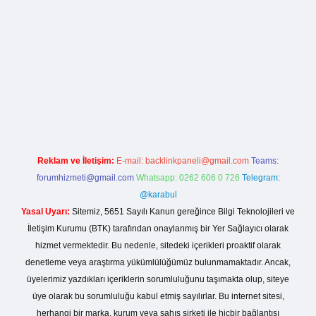
.live/
Reklam ve İletişim:
E-mail:
backlinkpaneli@gmail.com
Teams:
forumhizmeti@gmail.com
Whatsapp: 0262 606 0 726
Telegram:
@karabul
Yasal Uyarı:
Sitemiz, 5651 Sayılı Kanun gereğince Bilgi Teknolojileri ve
İletişim Kurumu (BTK) tarafından onaylanmış bir Yer Sağlayıcı olarak
hizmet vermektedir. Bu nedenle, sitedeki içerikleri proaktif olarak
denetleme veya araştırma yükümlülüğümüz bulunmamaktadır. Ancak,
üyelerimiz yazdıkları içeriklerin sorumluluğunu taşımakta olup, siteye
üye olarak bu sorumluluğu kabul etmiş sayılırlar. Bu internet sitesi,
herhangi bir marka, kurum veya şahıs şirketi ile hiçbir bağlantısı