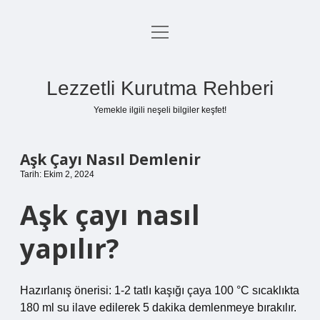
menüyü
Anasayfa
aç
Gizlilik Politikası
Lezzetli Kurutma Rehberi
Yasal Uyarı
Yemekle ilgili neşeli bilgiler keşfet!
Hakkımızda
Aşk Çayı Nasıl Demlenir
Tarih: Ekim 2, 2024
Aşk çayı nasıl
yapılır?
Hazırlanış önerisi: 1-2 tatlı kaşığı çaya 100 °C sıcaklıkta
180 ml su ilave edilerek 5 dakika demlenmeye bırakılır.