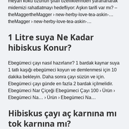
meyan kökü özünün şifalı özelliklerinden yararlanarak
midemizi rahatlatmayı hedefliyor: Aşkın tarifi var mı? –
theMaggertheMagger › new-herby-love-tea-askin-…
theMagger › new-herby-love-tea-askin-…
1 Litre suya Ne Kadar
hibiskus Konur?
Ebegümeci çayı nasıl hazırlanır? 1 bardak kaynar suya
1 tatlı kaşığı ebegümeci koyun ve demlenmesi için 10
dakika bekleyin. Daha sonra çayı süzün ve için.
Ebegümeci çayı günde en fazla 2 bardak içilmelidir.
Ebegümeci Nar Çiçeği Ebegümeci Çayı 100 › Ürün ›
Ebegümeci Na… › Ürün › Ebegümeci Na…
Hibiskus çayı aç karnına mı
tok karnına mı?