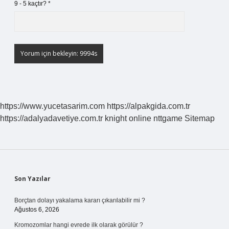
9 - 5 kaçtır?
*
https://www.yucetasarim.com
https://alpakgida.com.tr
https://adalyadavetiye.com.tr
knight online
nttgame
Sitemap
Sidebar
Son Yazılar
Borçtan dolayı yakalama kararı çıkarılabilir mi ?
Ağustos 6, 2026
Kromozomlar hangi evrede ilk olarak görülür ?