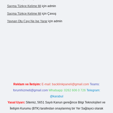
Saçma Türkçe Kelime Mi
için
admin
Saçma Türkçe Kelime Mi
için
Çavuş
Yavşan Otu Çayı Ne Işe Yarar
için
admin
live/
Reklam ve İletişim:
E-mail:
backlinkpaneli@gmail.com
Teams:
forumhizmeti@gmail.com
Whatsapp: 0262 606 0 726
Telegram:
@karabul
Yasal Uyarı:
Sitemiz, 5651 Sayılı Kanun gereğince Bilgi Teknolojileri ve
İletişim Kurumu (BTK) tarafından onaylanmış bir Yer Sağlayıcı olarak