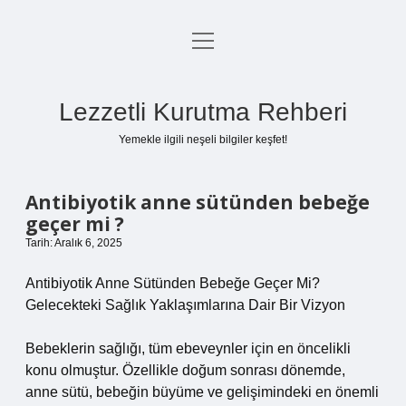
menüyü
Anasayfa
aç
Gizlilik Politikası
Lezzetli Kurutma Rehberi
Yasal Uyarı
Yemekle ilgili neşeli bilgiler keşfet!
Hakkımızda
Antibiyotik anne sütünden bebeğe
geçer mi ?
Tarih: Aralık 6, 2025
Antibiyotik Anne Sütünden Bebeğe Geçer Mi?
Gelecekteki Sağlık Yaklaşımlarına Dair Bir Vizyon
Bebeklerin sağlığı, tüm ebeveynler için en öncelikli
konu olmuştur. Özellikle doğum sonrası dönemde,
anne sütü, bebeğin büyüme ve gelişimindeki en önemli