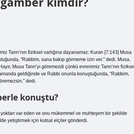
eygamber kimdir?
miz Tanrı’nın fiziksel varlığına dayanamaz: Kuran [7:143] Musa
tuğunda, “Rabbim, sana bakıp görmeme izin ver.” dedi. Musa,
ır, Musa Tanrı’yı ​​göremezdi çünkü evrenimiz Tanrı’nın fizikse
 zamanda geldiğinde ve Rabbi onunla konuştuğunda, “Rabbim,
öremezsin.” dedi.
berle konuştu?
 yoktan var eden ve onu mükemmel ve muhteşem bir şekilde
de yetiştirmek için kutsal elçiler gönderdi.