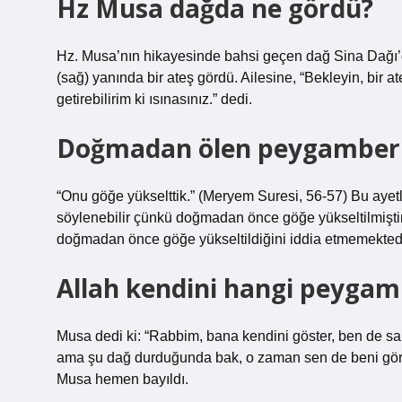
Hz Musa dağda ne gördü?
Hz. Musa’nın hikayesinde bahsi geçen dağ Sina Dağı’dır.
(sağ) yanında bir ateş gördü. Ailesine, “Bekleyin, bir a
getirebilirim ki ısınasınız.” dedi.
Doğmadan ölen peygamber 
“Onu göğe yükselttik.” (Meryem Suresi, 56-57) Bu ayet
söylenebilir çünkü doğmadan önce göğe yükseltilmiştir
doğmadan önce göğe yükseltildiğini iddia etmemektedir
Allah kendini hangi peygam
Musa dedi ki: “Rabbim, bana kendini göster, ben de s
ama şu dağ durduğunda bak, o zaman sen de beni görece
Musa hemen bayıldı.