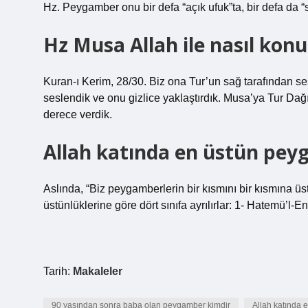
Hz. Peygamber onu bir defa “açık ufuk”ta, bir defa da “s
Hz Musa Allah ile nasıl kon
Kuran-ı Kerim, 28/30. Biz ona Tur’un sağ tarafından ses
seslendik ve onu gizlice yaklaştırdık. Musa’ya Tur Dağı
derece verdik.
Allah katında en üstün pey
Aslında, “Biz peygamberlerin bir kısmını bir kısmına üs
üstünlüklerine göre dört sınıfa ayrılırlar: 1- Hatemü’l
Tarih:
Makaleler
90 yaşından sonra baba olan peygamber kimdir
Allah katında 