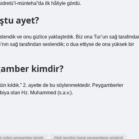
idretü’l-münteha”da ilk hâliyle gördü.
uştu ayet?
lendik ve onu gizlice yaklaştırdık. Biz ona Tur’un sağ tarafında
’nın sağ tarafından seslendik; o dua ettiyse de ona yüksek bir
gamber kimdir?
tün kıldık.” 2. ayette de bu söylenmektedir. Peygamberler
-Enbiya olan Hz. Muhammed (s.a.v.).
en üstün peygamber kimdir
Allah kendini hangi peygambere gösterdi