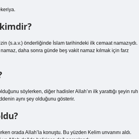
keriya.
kimdir?
in (s.a.v.) önderliğinde İslam tarihindeki ilk cemaat namazıydı.
en namaz, daha sonra günde beş vakit namaz kılmak için farz
?
olduğunu söylerken, diğer hadisler Allah’ın ilk yarattığı şeyin ruh
ddenin aynı şey olduğunu gösterir.
oldu?
lırken orada Allah’la konuştu. Bu yüzden Kelim unvanını aldı.