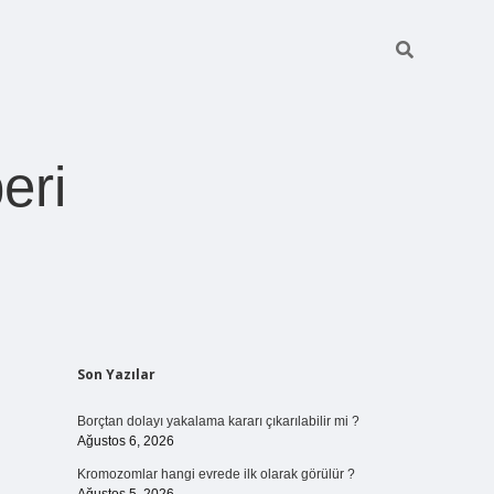
eri
Sidebar
Son Yazılar
https://betexper.live/
Borçtan dolayı yakalama kararı çıkarılabilir mi ?
Ağustos 6, 2026
Kromozomlar hangi evrede ilk olarak görülür ?