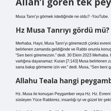
Allah’ı gören tek p
Musa Tanrı’yı ​​görmek istediğinde ne oldu? -YouTube.
Hz Musa Tanrıyı gördü mü?
Merhaba. Hayır, Musa Tanrı’yı ​​göremezdi çünkü evreni
belirlenen zamanda geldiğinde ve Rabbi onunla konuş
“Sen beni göremezsin.” dedi. 30 Ekim 2023 Merhaba. Hay
varlığına dayanamaz: Kuran [7:143] Musa belirlenen
sana bakıp görmeme izin ver.” dedi. Musa, “Sen beni g
Allahu Teala hangi peygam
Hz. Musa ile konuşan Peygamber veya Hz. Hz. Evreni
süsleyen Yüce Rabbimiz, insanlığı iyi ve güzel bir şekil