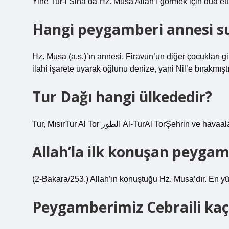
Yine Tur-i Sina’da Hz. Musa Allah’ı görmek için dua ett
Hangi peygamberi annesi su
Hz. Musa (a.s.)’ın annesi, Firavun’un diğer çocukları g
ilahi işarete uyarak oğlunu denize, yani Nil’e bırakmıştı
Tur Dağı hangi ülkededir?
Tur, MısırTur Al Tor الطور Al-TurAl To
Allah’la ilk konuşan peyga
(2-Bakara/253.) Allah’ın konuştuğu Hz. Musa’dır. En 
Peygamberimiz Cebraili kaç