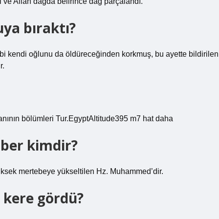
i ve Allah dağda belirince dağ parçalandı.
ya bıraktı?
ibi kendi oğlunu da öldüreceğinden korkmuş, bu ayette bildirilen
r.
rŞehrin ve havaalanının bölümleri Tur.EgyptAltitude395 m7 hat daha
mber kimdir?
yüksek mertebeye yükseltilen Hz. Muhammed’dir.
 kere gördü?