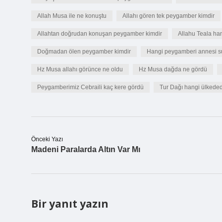
Allah Musa ile ne konuştu
Allahı gören tek peygamber kimdir
Allahtan doğrudan konuşan peygamber kimdir
Allahu Teala ha
Doğmadan ölen peygamber kimdir
Hangi peygamberi annesi su
Hz Musa allahı görünce ne oldu
Hz Musa dağda ne gördü
Peygamberimiz Cebraili kaç kere gördü
Tur Dağı hangi ülkeded
Önceki Yazı
Madeni Paralarda Altın Var Mı
Bir yanıt yazın