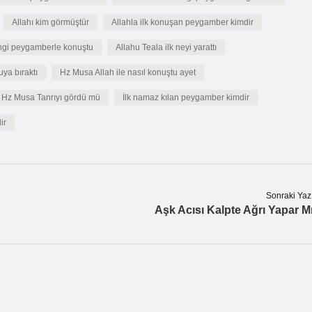
Allahı kim görmüştür
Allahla ilk konuşan peygamber kimdir
ngi peygamberle konuştu
Allahu Teala ilk neyi yarattı
ya bıraktı
Hz Musa Allah ile nasıl konuştu ayet
Hz Musa Tanrıyı gördü mü
İlk namaz kılan peygamber kimdir
ir
Sonraki Yaz
Aşk Acısı Kalpte Ağrı Yapar M