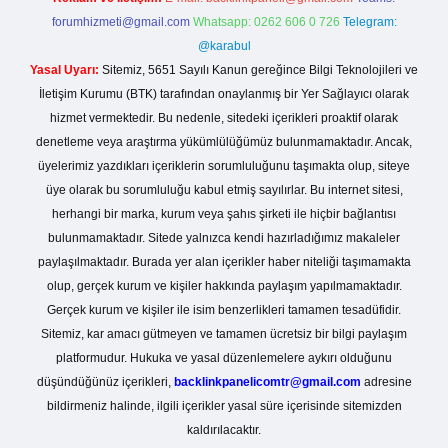
forumhizmeti@gmail.com
Whatsapp: 0262 606 0 726
Telegram:
@karabul
Yasal Uyarı:
Sitemiz, 5651 Sayılı Kanun gereğince Bilgi Teknolojileri ve
İletişim Kurumu (BTK) tarafından onaylanmış bir Yer Sağlayıcı olarak
hizmet vermektedir. Bu nedenle, sitedeki içerikleri proaktif olarak
denetleme veya araştırma yükümlülüğümüz bulunmamaktadır. Ancak,
üyelerimiz yazdıkları içeriklerin sorumluluğunu taşımakta olup, siteye
üye olarak bu sorumluluğu kabul etmiş sayılırlar. Bu internet sitesi,
herhangi bir marka, kurum veya şahıs şirketi ile hiçbir bağlantısı
bulunmamaktadır. Sitede yalnızca kendi hazırladığımız makaleler
paylaşılmaktadır. Burada yer alan içerikler haber niteliği taşımamakta
olup, gerçek kurum ve kişiler hakkında paylaşım yapılmamaktadır.
Gerçek kurum ve kişiler ile isim benzerlikleri tamamen tesadüfidir.
Sitemiz, kar amacı gütmeyen ve tamamen ücretsiz bir bilgi paylaşım
platformudur. Hukuka ve yasal düzenlemelere aykırı olduğunu
düşündüğünüz içerikleri,
backlinkpanelicomtr@gmail.com
adresine
bildirmeniz halinde, ilgili içerikler yasal süre içerisinde sitemizden
kaldırılacaktır.