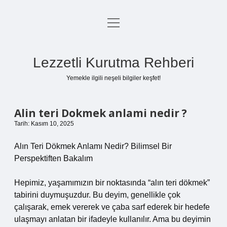
menüyü
Anasayfa
aç
Gizlilik Politikası
Lezzetli Kurutma Rehberi
Yasal Uyarı
Yemekle ilgili neşeli bilgiler keşfet!
Hakkımızda
Alin teri Dokmek anlami nedir ?
Tarih: Kasım 10, 2025
Alın Teri Dökmek Anlamı Nedir? Bilimsel Bir
Perspektiften Bakalım
Hepimiz, yaşamımızın bir noktasında “alın teri dökmek”
tabirini duymuşuzdur. Bu deyim, genellikle çok
çalışarak, emek vererek ve çaba sarf ederek bir hedefe
ulaşmayı anlatan bir ifadeyle kullanılır. Ama bu deyimin