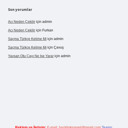
Son yorumlar
Acı Neden Çekilir
için
admin
Acı Neden Çekilir
için
Furkan
Saçma Türkçe Kelime Mi
için
admin
Saçma Türkçe Kelime Mi
için
Çavuş
Yavşan Otu Çayı Ne Işe Yarar
için
admin
r.live/
Reklam ve İletişim:
E-mail:
backlinkpaneli@gmail.com
Teams: