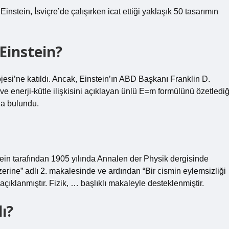
instein, İsviçre’de çalışırken icat ettiği yaklaşık 50 tasarımın
Einstein?
esi’ne katıldı. Ancak, Einstein’ın ABD Başkanı Franklin D.
e enerji-kütle ilişkisini açıklayan ünlü E=m formülünü özetlediğ
ıda bulundu.
stein tarafından 1905 yılında Annalen der Physik dergisinde
erine” adlı 2. makalesinde ve ardından “Bir cismin eylemsizliği
de açıklanmıştır. Fizik, … başlıklı makaleyle desteklenmiştir.
ı?