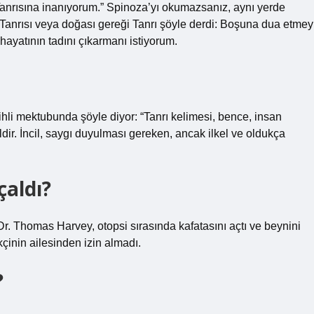
Tanrısına inanıyorum.” Spinoza’yı okumazsanız, aynı yerde
n Tanrısı veya doğası gereği Tanrı şöyle derdi: Boşuna dua etmey
yatının tadını çıkarmanı istiyorum.
rihli mektubunda şöyle diyor: “Tanrı kelimesi, bence, insan
ldir. İncil, saygı duyulması gereken, ancak ilkel ve oldukça
çaldı?
r. Thomas Harvey, otopsi sırasında kafatasını açtı ve beynini
çinin ailesinden izin almadı.
?