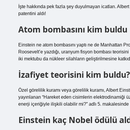
İşte hakkında pek fazla şey duyulmayan icatları. Albert E
patentini aldı!
Atom bombasını kim buldu 
Einstein ne atom bombasını yaptı ne de Manhattan Proj
Roosevelt’e yazdığı, uranyum fisyon bombası teorisini v
iki mektubu da nükleer silahların geliştirilmesine katk
İzafiyet teorisini kim buldu?
Özel görelilik kuramı veya görelilik kuramı, Albert Ein
yayınlanan “Hareket eden cisimlerin elektrodinamiği üz
enerji içeriğiyle ilişkili olabilir mi?” adlı 5. makalesin
Einstein kaç Nobel ödülü ald