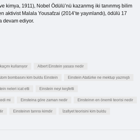
03 ve kimya, 1911), Nobel Ödülü’nü kazanmış iki tanınmış bilim
n aktivist Malala Yousafzai (2014’te yayınlandı), ödülü 17
a devam ediyor.
kaçını kullanıyor
Albert Einstein yasası nedir
tom bombasını kim buldu Einstein
Einstein Atatürke ne mektup yazmıştı
ein neleri icat etti
Einstein neyi keşfetti
tedi mi
Einsteina göre zaman nedir
Einsteinın en önemli teorisi nedir
ir
Einsteinın tanrısı kimdir
İzafiyet teorisini kim buldu