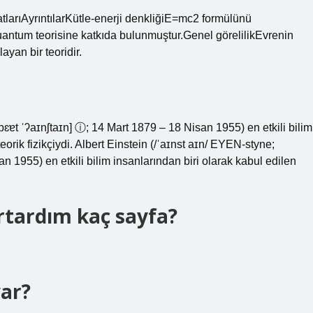
İcatlarıAyrıntılarKütle-enerji denkliğiE=mc2 formülünü
uantum teorisine katkıda bulunmuştur.Genel görelilikEvrenin
ayan bir teoridir.
bɛɐt ˈʔaɪnʃtaɪn] ⓘ; 14 Mart 1879 – 18 Nisan 1955) en etkili bilim
orik fizikçiydi. Albert Einstein (/ˈaɪnst aɪn/ EYEN-styne;
n 1955) en etkili bilim insanlarından biri olarak kabul edilen
urtardım kaç sayfa?
var?