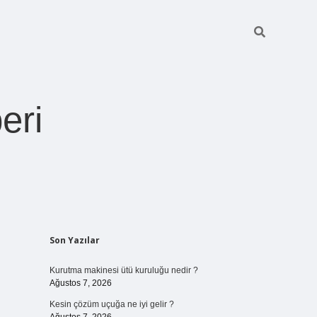
eri
Sidebar
Son Yazılar
https://betexper.live/
Kurutma makinesi ütü kuruluğu nedir ?
Ağustos 7, 2026
Kesin çözüm uçuğa ne iyi gelir ?