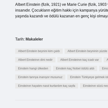
Albert Einstein (fizik, 1921) ve Marie Curie (fizik, 19
insanıdır. Çocukların eğitim hakkı için kampanya yürüte
yaşında kazandı ve ödülü kazanan en genç kişi olmay
Tarih:
Makaleler
Albert Einstein beynini kim çaldı
Albert Einstein beyninin yüzde 
Albert Einsteinın dini nedir
Albert Einsteinın kaç icadı var
A
Einstein hangi ülkeden
Einstein kaç Nobel ödülü aldı
Einst
Einstein tanrıya inanıyor musunuz
Einstein Türkiyeye gelmek is
Einsteinın hayatını nasıl kurtardım kaç sayfa
Einsteinın sözü ned