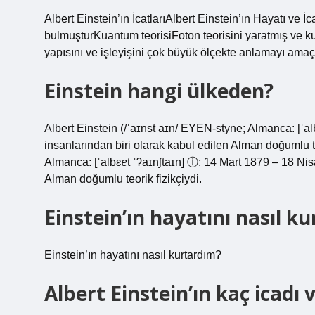
Albert Einstein’ın İcatlarıAlbert Einstein’ın Hayatı ve 
bulmuşturKuantum teorisiFoton teorisini yaratmış ve k
yapısını ve işleyişini çok büyük ölçekte anlamayı amaçl
Einstein hangi ülkeden?
Albert Einstein (/ˈaɪnst aɪn/ EYEN-styne; Almanca: [ˈal
insanlarından biri olarak kabul edilen Alman doğumlu te
Almanca: [ˈalbɛɐt ˈʔaɪnʃtaɪn] ⓘ; 14 Mart 1879 – 18 Nisa
Alman doğumlu teorik fizikçiydi.
Einstein’ın hayatını nasıl k
Einstein’ın hayatını nasıl kurtardım?
Albert Einstein’ın kaç icadı 