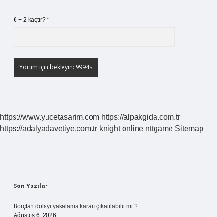
6 + 2 kaçtır?
*
https://www.yucetasarim.com
https://alpakgida.com.tr
https://adalyadavetiye.com.tr
knight online
nttgame
Sitemap
Sidebar
Son Yazılar
Borçtan dolayı yakalama kararı çıkarılabilir mi ?
Ağustos 6, 2026