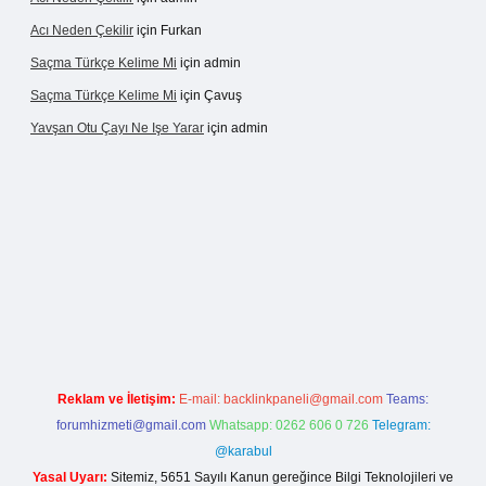
Acı Neden Çekilir
için
Furkan
Saçma Türkçe Kelime Mi
için
admin
Saçma Türkçe Kelime Mi
için
Çavuş
Yavşan Otu Çayı Ne Işe Yarar
için
admin
e/
Reklam ve İletişim:
E-mail:
backlinkpaneli@gmail.com
Teams:
forumhizmeti@gmail.com
Whatsapp: 0262 606 0 726
Telegram:
@karabul
Yasal Uyarı:
Sitemiz, 5651 Sayılı Kanun gereğince Bilgi Teknolojileri ve