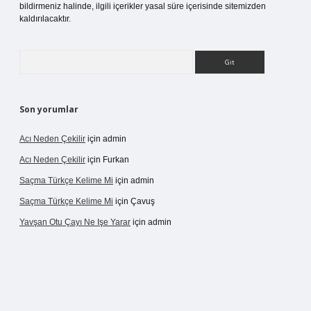
bildirmeniz halinde, ilgili içerikler yasal süre içerisinde sitemizden
kaldırılacaktır.
Arama
Son yorumlar
Acı Neden Çekilir
için
admin
Acı Neden Çekilir
için
Furkan
Saçma Türkçe Kelime Mi
için
admin
Saçma Türkçe Kelime Mi
için
Çavuş
Yavşan Otu Çayı Ne Işe Yarar
için
admin