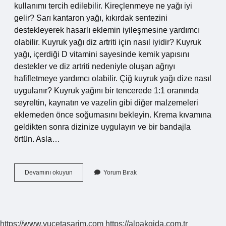
kullanımı tercih edilebilir. Kireçlenmeye ne yağı iyi
gelir? Sarı kantaron yağı, kıkırdak sentezini
destekleyerek hasarlı eklemin iyileşmesine yardımcı
olabilir. Kuyruk yağı diz artriti için nasıl iyidir? Kuyruk
yağı, içerdiği D vitamini sayesinde kemik yapısını
destekler ve diz artriti nedeniyle oluşan ağrıyı
hafifletmeye yardımcı olabilir. Çiğ kuyruk yağı dize nasıl
uygulanır? Kuyruk yağını bir tencerede 1:1 oranında
seyreltin, kaynatın ve vazelin gibi diğer malzemeleri
eklemeden önce soğumasını bekleyin. Krema kıvamına
geldikten sonra dizinize uygulayın ve bir bandajla
örtün. Asla…
Kuyruk
Devamını okuyun
Yorum Bırak
Yağı
Kireçlenmeye
Faydası
Var
Mı
https://www.yucetasarim.com
https://alpakgida.com.tr